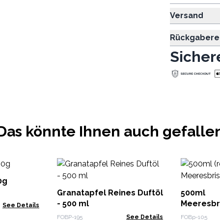
Versand
Rückgabere
Sicher
Das könnte Ihnen auch gefalle
0g
Granatapfel Reines Duftöl
500ml 
- 500 ml
Meeresbr
See Details
FOBP-195
See Details
FOBp-105