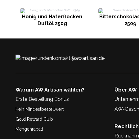
Honig und Haferflocken
Bitterschokola
Duftöl 250g
250g
kundenkontakt@awartisan.de
Warum AW Artisan wählen?
Über AW
Erste Bestellung Bonus
Unternehm
AW-Geschi
Kein Mindestbestellwert
Gold Reward Club
Rechtlic
Mengenrabatt
Rücknahm