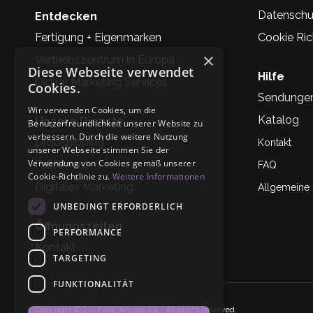
Datenschu
Entdecken
Fertigung + Eigenmarken
Cookie Rich
×
Vertriebszentrum in Europa
Diese Webseite verwendet
Hilfe
Digital Marketing Services
Cookies.
Sendunge
Wir verwenden Cookies, um die
Katalog
Unsere Dienste
Benutzerfreundlichkeit unserer Website zu
verbessern. Durch die weitere Nutzung
Dropshipping
Kontakt
unserer Webseite stimmen Sie der
Verwendung von Cookies gemäß unserer
Fullfilment
FAQ
Cookie-Richtlinie zu.
Weitere Informationen
Digitales Marketing
Allgemeine
UNBEDINGT ERFORDERLICH
Öffnungszeiten
PERFORMANCE
Kontakt
TARGETING
FUNKTIONALITÄT
Copyright © 2017 AW Artisan S.L,. All rights reserved.