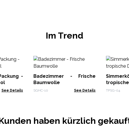
Im Trend
Packung -
Badezimmer - Frische
Simme
ol
Baumwolle
tropische
See Details
SGHC-10
See Details
TPSG-04
Kunden haben kürzlich gekauf