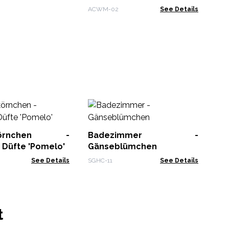
Marokkanische Rolle
ACWM-02
See Details
S
t
'P
rkörnchen -
Badezimmer -
TPS
 Düfte 'Pomelo'
Gänseblümchen
See Details
SGHC-11
See Details
t