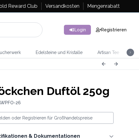
old Reward Club
Versandkosten
Mengenrabatt
Login
Registrieren
ucherwerk
Edelsteine und Kristalle
Artisan Tee
Ra
öckchen Duftöl 250g
 AWPFO-26
lden oder Registrieren für Großhandelspreise
ifikationen & Dokumentationen