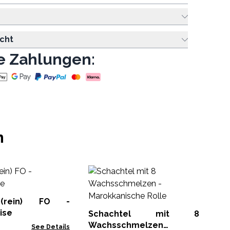
cht
e Zahlungen:
n
A
Sa
–
(rein) FO -
aat
Fa
ise
Schachtel mit 8
Wachsschmelzen -
See Details