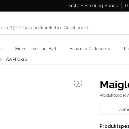
Erste Bestellung Bonus
G
e
Himmlisches fürs Bad
Haus und Gartendeko
Rä
AWPFO-26
Maigl
Produktcode:
Anme
Produktspez