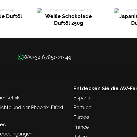
de Duftöl
Weiße Schokolade
Japani
Duftöl 250g
Du
+34 67850 20 49
WA:
Entdecken Sie die AW-Fa
ensethik
España
chte und der Phoenix-Effekt
Portugal
Europa
hes
France
ebedingungen
Italien