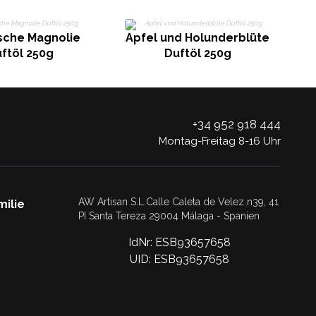
M
sche Magnolie
Apfel und Holunderblüte
ftöl 250g
Duftöl 250g
+34 952 918 444
Montag-Freitag 8-16 Uhr
AW Artisan S.L.Calle Caleta de Velez n39, 41
milie
PI Santa Tereza 29004 Málaga - Spanien
IdNr: ESB93657658
UID: ESB93657658