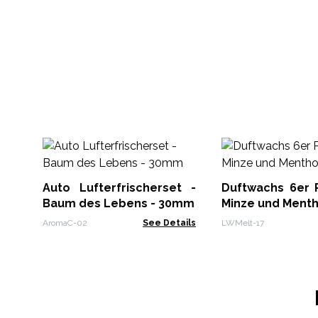
Auto Lufterfrischerset -
Duftwachs 6er 
Baum des Lebens - 30mm
Minze und Menth
AromaC-02
See Details
LWMelt-17