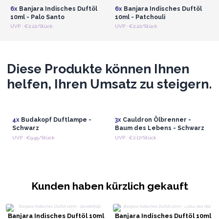
6x
Banjara Indisches Duftöl
6x
Banjara Indisches Duftöl
10ml - Palo Santo
10ml - Patchouli
UVP : €2.22/Stück
UVP : €2.22/Stück
Diese Produkte können Ihnen
helfen, Ihren Umsatz zu steigern.
4x
Budakopf Duftlampe -
3x
Cauldron Ölbrenner -
Schwarz
Baum des Lebens - Schwarz
UVP : €9.95/Stück
UVP : €2.17/Stück
Kunden haben kürzlich gekauft
Banjara Indisches Duftöl 10ml
Banjara Indisches Duftöl 10ml