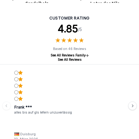
- Sandelholz
- Lotus des Nils
CUSTOMER RATING
4.85
/5
★
★
★
★
★
★
★
★
★
★
Based on 46 Reviews
See All Reviews Family
See All Reviews
Frank ***
alles bis auf gls lefern unzuverlässig
Duisburg