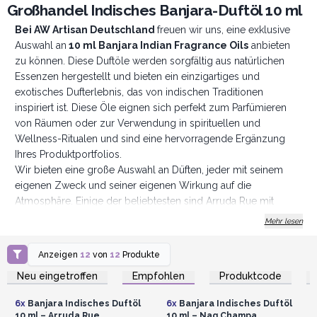
Großhandel Indisches Banjara-Duftöl 10 ml
Bei AW Artisan Deutschland
freuen wir uns, eine exklusive
Auswahl an
10 ml Banjara Indian Fragrance Oils
anbieten
zu können. Diese Duftöle werden sorgfältig aus natürlichen
Essenzen hergestellt und bieten ein einzigartiges und
exotisches Dufterlebnis, das von indischen Traditionen
inspiriert ist. Diese Öle eignen sich perfekt zum Parfümieren
von Räumen oder zur Verwendung in spirituellen und
Wellness-Ritualen und sind eine hervorragende Ergänzung
Ihres Produktportfolios.
Wir bieten eine große Auswahl an Düften, jeder mit seinem
eigenen Zweck und seiner eigenen Wirkung auf die
Atmosphäre. Einige der beliebtesten sind Arruda Rue mit
einem starken Kräuterduft, ideal für spirituelle Reinigungsrituale
Mehr lesen
oder einfach zur Erfrischung des Raums, und Dragon's Blood
mit einem tiefen, intensiven Duft, perfekt zum Erzeugen einer
Anzeigen
12
von
12
Produkte
Anmelden oder
Anmelden oder
Atmosphäre der Kraft und Vitalität und auch weit verbreitet in
Registrieren für
Registrieren für
Neu eingetroffen
Empfohlen
Produktcode
Großhandelspreise
Großhandelspreise
Reinigungsritualen. Jedes Öl wird in 10-ml-Flaschen verkauft,
sorgfältig verpackt, um die Qualität und Intensität der Düfte zu
6x
Banjara Indisches Duftöl
6x
Banjara Indisches Duftöl
erhalten. Um den Weiterverkauf zu erleichtern, enthält
jede
10 ml – Arruda Rue
10 ml – Nag Champa