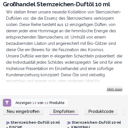
Großhandel Sternzeichen-Duftöl 10 ml
Wir stellen Ihnen unsere neueste Kollektion von Sternzeichen-
Duftölen vor, die die Essenz des Sternzeichens verkörpern
sollen. Diese Reihe besteht aus 12 einzigartigen Düften, von
denen jeder eine Hommage an die himmlische Energie des
entsprechenden Sternzeichens ist. Umhüllt von einem
bezaubernden Lilaton und angereichert mit Bio-Glitzer sind
diese Öle ein Beweis für die Faszination des Kosmos.
Unsere Duftöle werden in eleganten Schachteln präsentiert, die
die Individualität jedes Schildes widerspiegeln. Sie sind für eine
mühelose Präsentation im Einzelhandel und eine sofortige
Kundenanziehung konzipiert. Diese Öle sind vielseitig
einsetzbar und eignen sich unter anderem ideal für
Aromalampen. Sie bieten eine ruhige und persönliche
Mehr lesen
Atmosphäre, die direkt die Seele anspricht.
Da die Astrologie weiterhin die Fantasie von Menschen auf der
Anzeigen
12
von
12
Produkte
Anmelden oder
Anmelden oder
ganzen Welt anregt, ist diese Sammlung eine zeitgemäße
Registrieren für
Registrieren für
Neu eingetroffen
Empfohlen
Produktcode
Großhandelspreise
Großhandelspreise
Ergänzung Ihres Inventars. Mit einem attraktiven Preis und
unbestreitbarer Anziehungskraft sind diese von
3x
Sternzeichen-Duftöl 10 ml
3x
Sternzeichen-Duftöl 10 ml
Tierkreiszeichen inspirierten Duftöle nicht nur Produkte,
– FISCHE
– JUNGFRAU