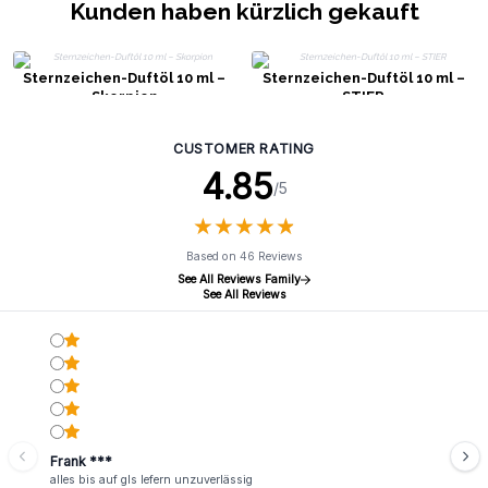
Kunden haben kürzlich gekauft
Sternzeichen-Duftöl 10 ml –
Sternzeichen-Duftöl 10 ml –
Skorpion
STIER
CUSTOMER RATING
4.85
/5
★
★
★
★
★
★
★
★
★
★
Based on 46 Reviews
See All Reviews Family
See All Reviews
Frank ***
alles bis auf gls lefern unzuverlässig