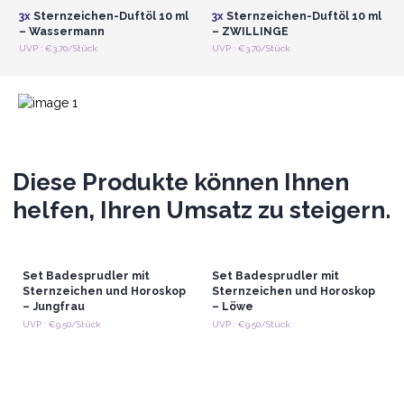
3x
Sternzeichen-Duftöl 10 ml
3x
Sternzeichen-Duftöl 10 ml
– Wassermann
– ZWILLINGE
UVP : €3.70/Stück
UVP : €3.70/Stück
Diese Produkte können Ihnen
helfen, Ihren Umsatz zu steigern.
Set Badesprudler mit
Set Badesprudler mit
Sternzeichen und Horoskop
Sternzeichen und Horoskop
– Jungfrau
– Löwe
UVP : €9.50/Stück
UVP : €9.50/Stück