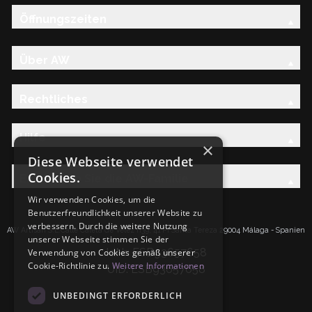
Öffnungszeiten
Über AW
Rechtliches
Hilfe
×
Diese Webseite verwendet
Cookies.
Entdecken Sie die AW-Familie
Wir verwenden Cookies, um die
Benutzerfreundlichkeit unserer Website zu
verbessern. Durch die weitere Nutzung
AW Artisan S.L.Calle Caleta de Velez n39, 41 PI Santa Tereza 29004 Málaga - Spanien
unserer Webseite stimmen Sie der
IdNr: ESB93657658
Verwendung von Cookies gemäß unserer
Cookie-Richtlinie zu.
Weitere Informationen
UID: ESB93657658
UNBEDINGT ERFORDERLICH