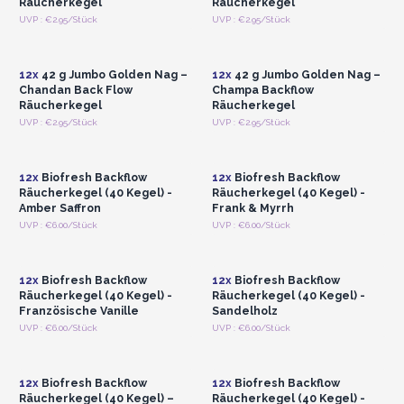
Räucherkegel
Räucherkegel
Anmelden oder
Anmelden oder
UVP : €2.95/Stück
UVP : €2.95/Stück
Registrieren für
Registrieren für
Großhandelspreise
Großhandelspreise
12x
42 g Jumbo Golden Nag –
12x
42 g Jumbo Golden Nag –
Chandan Back Flow
Champa Backflow
Räucherkegel
Räucherkegel
Anmelden oder
Anmelden oder
UVP : €2.95/Stück
UVP : €2.95/Stück
Registrieren für
Registrieren für
Großhandelspreise
Großhandelspreise
12x
Biofresh Backflow
12x
Biofresh Backflow
Räucherkegel (40 Kegel) -
Räucherkegel (40 Kegel) -
Amber Saffron
Frank & Myrrh
Anmelden oder
Anmelden oder
UVP : €6.00/Stück
UVP : €6.00/Stück
Registrieren für
Registrieren für
Großhandelspreise
Großhandelspreise
12x
Biofresh Backflow
12x
Biofresh Backflow
Räucherkegel (40 Kegel) -
Räucherkegel (40 Kegel) -
Französische Vanille
Sandelholz
Anmelden oder
Anmelden oder
UVP : €6.00/Stück
UVP : €6.00/Stück
Registrieren für
Registrieren für
Großhandelspreise
Großhandelspreise
12x
Biofresh Backflow
12x
Biofresh Backflow
Räucherkegel (40 Kegel) –
Räucherkegel (40 Kegel) -