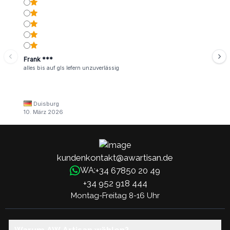
Frank ***
alles bis auf gls lefern unzuverlässig
Duisburg
10. März 2026
kundenkontakt@awartisan.de
+34 67850 20 49
WA:
+34 952 918 444
Montag-Freitag 8-16 Uhr