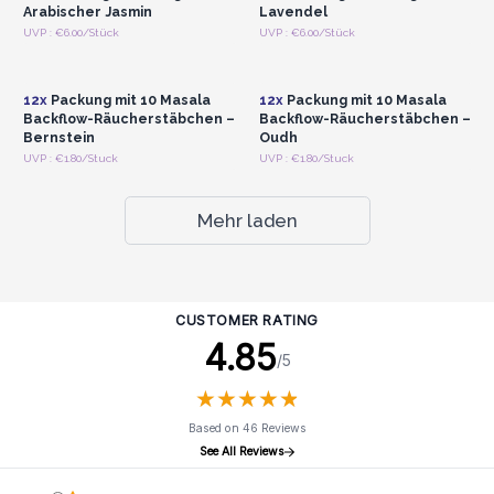
Arabischer Jasmin
Lavendel
Anmelden oder
Anmelden oder
UVP : €6.00/Stück
UVP : €6.00/Stück
Registrieren für
Registrieren für
Großhandelspreise
Großhandelspreise
12x
Packung mit 10 Masala
12x
Packung mit 10 Masala
Backflow-Räucherstäbchen –
Backflow-Räucherstäbchen –
Bernstein
Oudh
UVP : €1.80/Stuck
UVP : €1.80/Stuck
Mehr laden
CUSTOMER RATING
4.85
/5
★
★
★
★
★
★
★
★
★
★
Based on 46 Reviews
See All Reviews