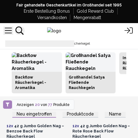
Fair gehandelte Geschenkartikel im Großhandel seit 1995
Erste Bestellung Bonus
Gold Reward Club
Versandkosten
Mengenrabatt
Räucherwerk
Rückfluss-Räucherkegel
Indisch
Räucher
Rückflu
Backflow
Großhandel Satya
Räucherkegel -
Fließende
Aromatika
Rauchkegeln
Anzeigen
20
von
77
Produkte
Anmelden oder
Anmelden oder
Registrieren für
Registrieren für
Neu eingetroffen
Produktcode
Name
Großhandelspreise
Großhandelspreise
12x
42 g Jumbo Golden Nag –
12x
42 g Jumbo Golden Nag –
Benzoe Back Flow
Rote Rose Back Flow
Räucherkegel
Räucherkegel