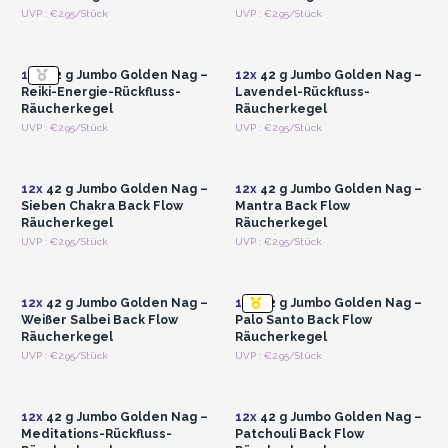
Anmelden oder
Anmelden oder
UVP : €2.95/Stück
UVP : €2.95/Stück
Registrieren für
Registrieren für
Großhandelspreise
Großhandelspreise
12x
42 g Jumbo Golden Nag –
12x
42 g Jumbo Golden Nag –
Reiki-Energie-Rückfluss-
Lavendel-Rückfluss-
Räucherkegel
Räucherkegel
Anmelden oder
Anmelden oder
UVP : €2.95/Stück
UVP : €2.95/Stück
Registrieren für
Registrieren für
Großhandelspreise
Großhandelspreise
12x
42 g Jumbo Golden Nag –
12x
42 g Jumbo Golden Nag –
Sieben Chakra Back Flow
Mantra Back Flow
Räucherkegel
Räucherkegel
Anmelden oder
Anmelden oder
UVP : €2.95/Stück
UVP : €2.95/Stück
Registrieren für
Registrieren für
Großhandelspreise
Großhandelspreise
12x
42 g Jumbo Golden Nag –
12x
42 g Jumbo Golden Nag –
Weißer Salbei Back Flow
Palo Santo Back Flow
Räucherkegel
Räucherkegel
Anmelden oder
Anmelden oder
UVP : €2.95/Stück
UVP : €2.95/Stück
Registrieren für
Registrieren für
Großhandelspreise
Großhandelspreise
12x
42 g Jumbo Golden Nag –
12x
42 g Jumbo Golden Nag –
Meditations-Rückfluss-
Patchouli Back Flow