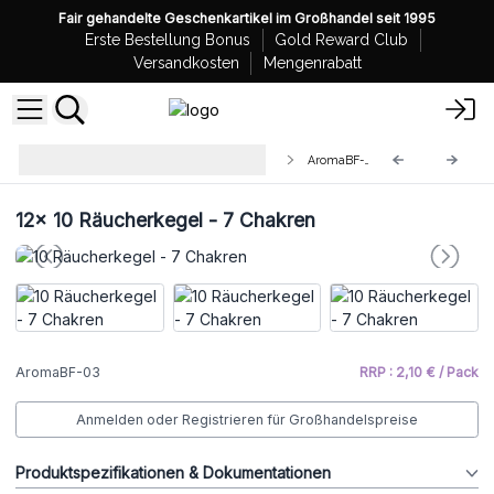
Fair gehandelte Geschenkartikel im Großhandel seit 1995
Erste Bestellung Bonus
Gold Reward Club
Versandkosten
Mengenrabatt
Backflow Räucherkegel -
AromaBF-03
Aromatika
12x
10 Räucherkegel - 7 Chakren
AromaBF-03
RRP : 2,10 € / Pack
Anmelden oder Registrieren für Großhandelspreise
Produktspezifikationen & Dokumentationen