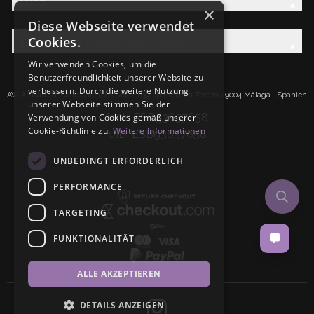
Hilfe
×
Diese Webseite verwendet
Cookies.
Entdecken Sie die AW-Familie
Wir verwenden Cookies, um die
Benutzerfreundlichkeit unserer Website zu
verbessern. Durch die weitere Nutzung
AW Artisan S.L.Calle Caleta de Velez n39, 41 PI Santa Tereza 29004 Málaga - Spanien
unserer Webseite stimmen Sie der
IdNr: ESB93657658
Verwendung von Cookies gemäß unserer
Cookie-Richtlinie zu.
Weitere Informationen
UID: ESB93657658
UNBEDINGT ERFORDERLICH
PERFORMANCE
TARGETING
FUNKTIONALITÄT
ALLE AKZEPTIEREN
DETAILS ANZEIGEN