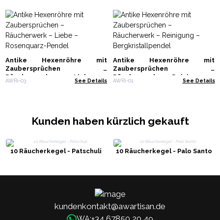
Antike Hexenröhre mit
Antike Hexenröhre mit
Zaubersprüchen –
Zaubersprüchen –
Räucherwerk – Liebe –
Räucherwerk – Reinigung –
AWRi-03
See Details
AWRi-01
See Details
Rosenquarz-Pendel
Bergkristallpendel
Kunden haben kürzlich gekauft
10 Räucherkegel - Patschuli
10 Räucherkegel - Palo Santo
kundenkontakt@awartisan.de
+34 67850 20 49
WA: