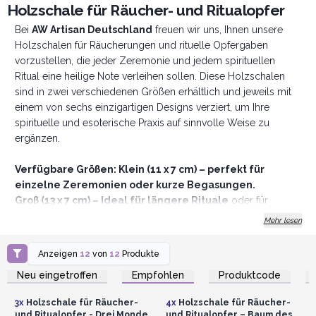
Holzschale für Räucher- und Ritualopfer
Bei
AW Artisan Deutschland
freuen wir uns, Ihnen unsere
Holzschalen für Räucherungen und rituelle Opfergaben
vorzustellen, die jeder Zeremonie und jedem spirituellen
Ritual eine heilige Note verleihen sollen. Diese Holzschalen
sind in zwei verschiedenen Größen erhältlich und jeweils mit
einem von sechs einzigartigen Designs verziert, um Ihre
spirituelle und esoterische Praxis auf sinnvolle Weise zu
ergänzen.
Verfügbare Größen: Klein (11 x 7 cm) – perfekt für
einzelne Zeremonien oder kurze Begasungen.
Groß (13 x 7 cm) – Ideal für längere Rituale
oder für
längere und intensivere Begasungen.
Mehr lesen
Verfügbare Muster:
Anzeigen
12
von
12
Produkte
Anmelden oder
Anmelden oder
Vier Elemente – Dieses Muster stellt Erde, Luft, Feuer und
Registrieren für
Registrieren für
Neu eingetroffen
Empfohlen
Produktcode
Großhandelspreise
Großhandelspreise
Wasser dar und ist ideal, um die Energien in Ihren Ritualen
auszugleichen.
3x
Holzschale für Räucher-
4x
Holzschale für Räucher-
Buddha
– Ein Symbol für Weisheit und spirituelles Erwachen
und Ritualopfer - Drei Monde
und Ritualopfer – Baum des