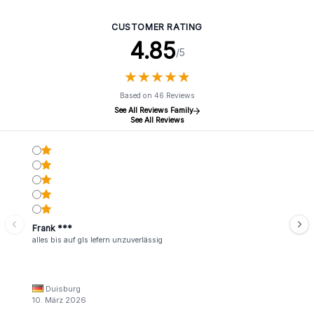
cm
13 x 7 cm
CUSTOMER RATING
4.85
/5
★
★
★
★
★
★
★
★
★
★
Based on 46 Reviews
See All Reviews Family
See All Reviews
Frank ***
alles bis auf gls lefern unzuverlässig
Duisburg
10. März 2026