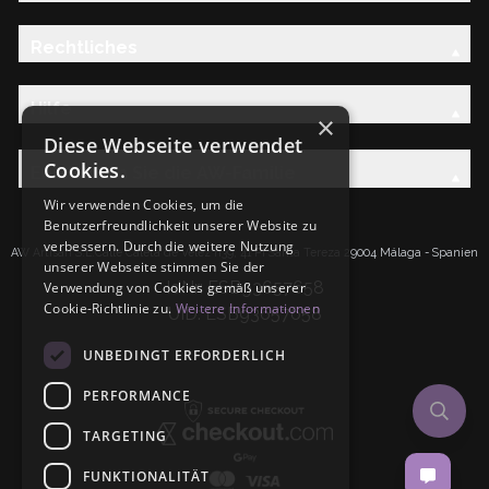
Rechtliches
Hilfe
×
Diese Webseite verwendet
Cookies.
Entdecken Sie die AW-Familie
Wir verwenden Cookies, um die
Benutzerfreundlichkeit unserer Website zu
verbessern. Durch die weitere Nutzung
AW Artisan S.L.Calle Caleta de Velez n39, 41 PI Santa Tereza 29004 Málaga - Spanien
unserer Webseite stimmen Sie der
IdNr: ESB93657658
Verwendung von Cookies gemäß unserer
Cookie-Richtlinie zu.
Weitere Informationen
UID: ESB93657658
UNBEDINGT ERFORDERLICH
PERFORMANCE
TARGETING
FUNKTIONALITÄT