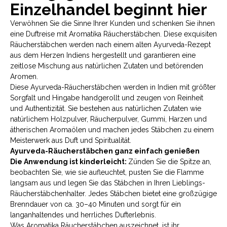
Einzelhandel beginnt hier
Verwöhnen Sie die Sinne Ihrer Kunden und schenken Sie ihnen
eine Duftreise mit Aromatika Räucherstäbchen. Diese exquisiten
Räucherstäbchen werden nach einem alten Ayurveda-Rezept
aus dem Herzen Indiens hergestellt und garantieren eine
zeitlose Mischung aus natürlichen Zutaten und betörenden
Aromen.
Diese Ayurveda-Räucherstäbchen werden in Indien mit größter
Sorgfalt und Hingabe handgerollt und zeugen von Reinheit
und Authentizität. Sie bestehen aus natürlichen Zutaten wie
natürlichem Holzpulver, Räucherpulver, Gummi, Harzen und
ätherischen Aromaölen und machen jedes Stäbchen zu einem
Meisterwerk aus Duft und Spiritualität.
Ayurveda-Räucherstäbchen ganz einfach genießen
Die Anwendung ist kinderleicht:
Zünden Sie die Spitze an,
beobachten Sie, wie sie aufleuchtet, pusten Sie die Flamme
langsam aus und legen Sie das Stäbchen in Ihren Lieblings-
Räucherstäbchenhalter. Jedes Stäbchen bietet eine großzügige
Brenndauer von ca. 30–40 Minuten und sorgt für ein
langanhaltendes und herrliches Dufterlebnis.
Was Aromatika Räucherstäbchen auszeichnet, ist ihr