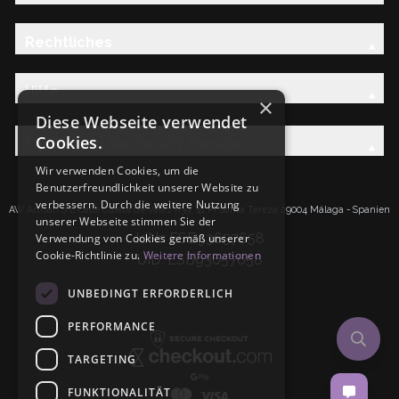
Rechtliches
Hilfe
×
Diese Webseite verwendet
Cookies.
Entdecken Sie die AW-Familie
Wir verwenden Cookies, um die
Benutzerfreundlichkeit unserer Website zu
verbessern. Durch die weitere Nutzung
AW Artisan S.L.Calle Caleta de Velez n39, 41 PI Santa Tereza 29004 Málaga - Spanien
unserer Webseite stimmen Sie der
IdNr: ESB93657658
Verwendung von Cookies gemäß unserer
Cookie-Richtlinie zu.
Weitere Informationen
UID: ESB93657658
UNBEDINGT ERFORDERLICH
PERFORMANCE
TARGETING
FUNKTIONALITÄT