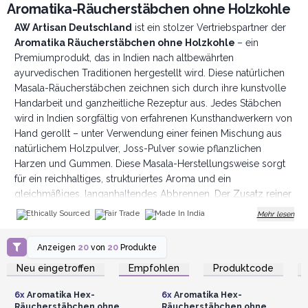
Aromatika-Räucherstäbchen ohne Holzkohle
AW Artisan Deutschland
ist ein stolzer Vertriebspartner der
Aromatika Räucherstäbchen ohne Holzkohle
– ein
Premiumprodukt, das in Indien nach altbewährten
ayurvedischen Traditionen hergestellt wird. Diese natürlichen
Masala-Räucherstäbchen zeichnen sich durch ihre kunstvolle
Handarbeit und ganzheitliche Rezeptur aus. Jedes Stäbchen
wird in Indien sorgfältig von erfahrenen Kunsthandwerkern von
Hand gerollt – unter Verwendung einer feinen Mischung aus
natürlichem Holzpulver, Joss-Pulver sowie pflanzlichen
Harzen und Gummen. Diese Masala-Herstellungsweise sorgt
für ein reichhaltiges, strukturiertes Aroma und ein
gleichmäßiges, langanhaltendes Abbrennen. Der Zusatz reiner
ätherischer Duftöle verleiht den Stäbchen therapeutische und
Ethically Sourced
Fair Trade
Made In India
Mehr lesen
meditative Eigenschaften und erzeugt einen beruhigenden,
seelischen Duft – ideal
für Yoga, Meditation oder zur
Anzeigen
20
von
20
Produkte
Anmelden oder
Anmelden oder
Verbesserung der Raumstimmung.
Registrieren für
Registrieren für
Neu eingetroffen
Empfohlen
Produktcode
Ein wesentliches Merkmal der Aromatika-Räucherstäbchen ist
Großhandelspreise
Großhandelspreise
ihre holzkohlefreie Zusammensetzung, die ein sauberes,
6x
Aromatika Hex-
6x
Aromatika Hex-
ungiftiges Abbrennen gewährleistet. Frei von synthetischen
Räucherstäbchen ohne
Räucherstäbchen ohne