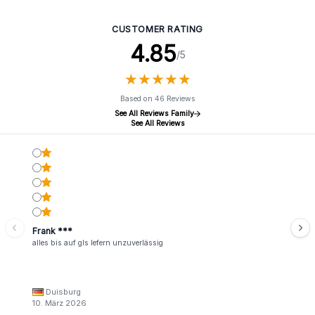
Holzkohle – Sandelholz
Holzkohle – Stressabbau
CUSTOMER RATING
4.85
/5
★
★
★
★
★
★
★
★
★
★
Based on 46 Reviews
See All Reviews Family
See All Reviews
Frank ***
alles bis auf gls lefern unzuverlässig
Duisburg
10. März 2026