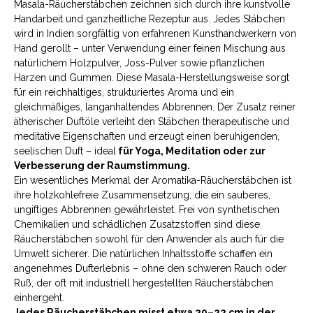
Masala-Räucherstäbchen zeichnen sich durch ihre kunstvolle
verwöhnen Sie Ihre Kunden mit wohltuenden Düften.
Handarbeit und ganzheitliche Rezeptur aus. Jedes Stäbchen
wird in Indien sorgfältig von erfahrenen Kunsthandwerkern von
Hand gerollt – unter Verwendung einer feinen Mischung aus
natürlichem Holzpulver, Joss-Pulver sowie pflanzlichen
Harzen und Gummen. Diese Masala-Herstellungsweise sorgt
für ein reichhaltiges, strukturiertes Aroma und ein
gleichmäßiges, langanhaltendes Abbrennen. Der Zusatz reiner
ätherischer Duftöle verleiht den Stäbchen therapeutische und
meditative Eigenschaften und erzeugt einen beruhigenden,
seelischen Duft – ideal
für Yoga, Meditation oder zur
Verbesserung der Raumstimmung.
Ein wesentliches Merkmal der Aromatika-Räucherstäbchen ist
ihre holzkohlefreie Zusammensetzung, die ein sauberes,
ungiftiges Abbrennen gewährleistet. Frei von synthetischen
Chemikalien und schädlichen Zusatzstoffen sind diese
Räucherstäbchen sowohl für den Anwender als auch für die
Umwelt sicherer. Die natürlichen Inhaltsstoffe schaffen ein
angenehmes Dufterlebnis – ohne den schweren Rauch oder
Ruß, der oft mit industriell hergestellten Räucherstäbchen
einhergeht.
Jedes Räucherstäbchen misst etwa 20–22 cm in der