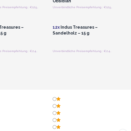
Obsidian
Unverbindliche Preisempfehlung : €12.50/Stück
Unverbindliche Preisempfehlung : €12.50/Stück
n oder Registrieren
Anmelden oder Registrieren
roßhandelspreise
für Großhandelspreise
Treasures –
12x
Indus Treasures –
15 g
Sandelholz – 15 g
Unverbindliche Preisempfehlung : €2.40/Stück
Unverbindliche Preisempfehlung : €2.40/Stück