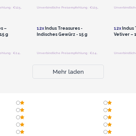
Unverbindliche Preisempfehlung : €12.50/Stück
Unverbindliche Preisempfehlung : €12.50/Stück
strieren
Anmelden oder Registrieren
Anmelde
preise
für Großhandelspreise
für G
s –
12x
Indus Treasures -
12x
Indus 
15 g
Indisches Gewürz - 15 g
Vetiver – 
Unverbindliche Preisempfehlung : €2.40/Stück
Unverbindliche Preisempfehlung : €2.40/Stück
Mehr laden