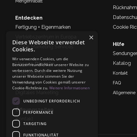
Mengenrabatt
Rücknahm
Datenschu
Entdecken
Fertigung + Eigenmarken
Cookie Rich
×
Vertriebszentrum in Europa
Diese Webseite verwendet
Hilfe
Digital Marketing Services
Cookies.
Sendunge
Wir verwenden Cookies, um die
Katalog
Unsere Dienste
Benutzerfreundlichkeit unserer Website zu
verbessern. Durch die weitere Nutzung
Dropshipping
Kontakt
unserer Webseite stimmen Sie der
Verwendung von Cookies gemäß unserer
Fullfilment
FAQ
Cookie-Richtlinie zu.
Weitere Informationen
Digitales Marketing
Allgemeine
UNBEDINGT ERFORDERLICH
Öffnungszeiten
PERFORMANCE
Kontakt
TARGETING
FUNKTIONALITÄT