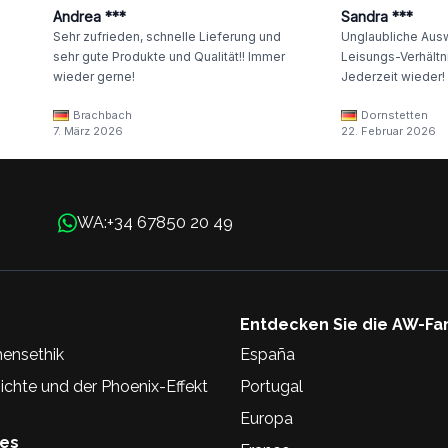
Andrea ***
Sandra ***
Sehr zufrieden, schnelle Lieferung und
Unglaubliche Ausw
sehr gute Produkte und Qualität!! Immer
Leisungs-Verhältni
wieder gerne!
Jederzeit wieder!
Brachbach
Dornstetten
7. März 2026
22. Februar 2026
+34 67850 20 49
WA:
Entdecken Sie die AW-Fa
ensethik
España
chte und der Phoenix-Effekt
Portugal
Europa
hes