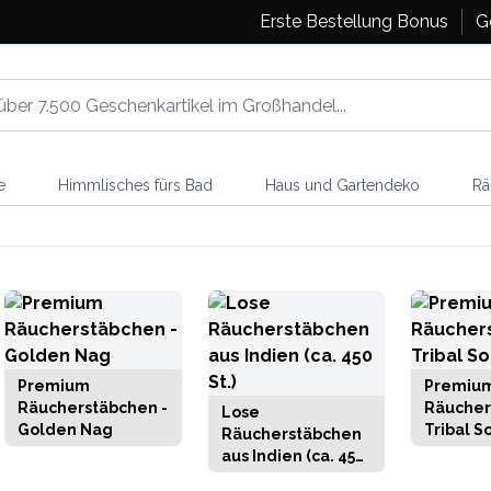
Erste Bestellung Bonus
G
e
Himmlisches fürs Bad
Haus und Gartendeko
Rä
Premium
Premiu
Räucherstäbchen -
Räucher
Lose
Golden Nag
Tribal S
Räucherstäbchen
aus Indien (ca. 450
St.)