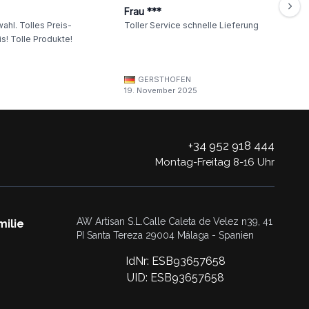
Frau ***
ahl. Tolles Preis-
Toller Service schnelle Lieferung
s! Tolle Produkte!
GERSTHOFEN
19. November 2025
+34 952 918 444
Montag-Freitag 8-16 Uhr
AW Artisan S.L.Calle Caleta de Velez n39, 41
milie
PI Santa Tereza 29004 Málaga - Spanien
IdNr: ESB93657658
UID: ESB93657658