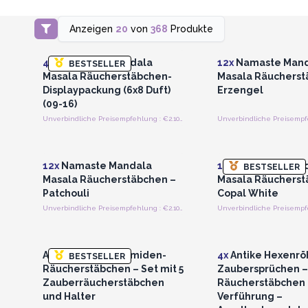
Anzeigen
20
von
368
Produkte
Anmelden oder Registrieren
Anmelden oder Regi
für Großhandelspreise
für Großhandels
48x
Namaste Mandala
12x
Namaste Mand
BESTSELLER
Masala Räucherstäbchen-
Masala Räucherst
Displaypackung (6x8 Duft)
Erzengel
(09-16)
Unverbindliche Preisempfehlung : €2.10/Stück
Anmelden oder Registrieren
Anmelden oder Regi
für Großhandelspreise
für Großhandels
12x
Namaste Mandala
12x
Namaste Mand
BESTSELLER
Masala Räucherstäbchen –
Masala Räucherst
Patchouli
Copal White
Unverbindliche Preisempfehlung : €2.10/Stück
Anmelden oder Registrieren
Anmelden oder Regi
für Großhandelspreise
für Großhandels
Antike Hexenpyramiden-
4x
Antike Hexenrö
BESTSELLER
Räucherstäbchen – Set mit 5
Zaubersprüchen –
Zauberräucherstäbchen
Räucherstäbchen 
und Halter
Verführung –