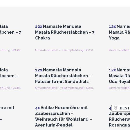
strieren
Anmelden oder Registrieren
Anmelde
preise
für Großhandelspreise
für G
ala
12x
Namaste Mandala
12x
Namas
äbchen – 7
Masala Räucherstäbchen – 7
Masala Rä
Chakra
Yoga
Unverbindliche Preisempfehlung : €2.10/Stück
Unverbindliche Preisempfehlung : €2.10/Stück
strieren
Anmelden oder Registrieren
Anmelde
preise
für Großhandelspreise
für G
ala
12x
Namaste Mandala
12x
Namas
äbchen –
Masala Räucherstäbchen –
Masala Rä
Palosanto mit Sandelholz
Oud Roya
Unverbindliche Preisempfehlung : €2.10/Stück
Unverbindliche Preisempfehlung : €2.10/Stück
strieren
Anmelden oder Registrieren
Anmelde
preise
für Großhandelspreise
für G
hre mit
4x
Antike Hexenröhre mit
4x
Antike 
BEST
Zaubersprüchen –
Zaubersp
–
Weihrauch für Wohlstand –
Räucherwe
Aventurin-Pendel
Rosenqua