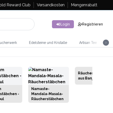
old Reward Club
Versandkosten
Mengenrabatt
Login
Registrieren
ucherwerk
Edelsteine und Kristalle
Artisan Tee
Ra
Räucherstäbchen
aus Banjara
m
Namaste-
stäbchen -
Mandala-Masala-
oul
Räucherstäbchen