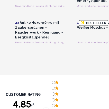
Amethystpendel
Unverbindliche Preisempfehlung : €31.30/Stück
Anmelden oder Registrieren
Anmelden oder Regi
für Großhandelspreise
für Großhandels
4x
Antike Hexenröhre mit
12x
Indus Treasure
BESTSELLER
Zaubersprüchen –
Weißer Moschus – 
Räucherwerk – Reinigung –
Bergkristallpendel
Unverbindliche Preisempfehlung : €12.50/Stück
CUSTOMER RATING
4.85
/5