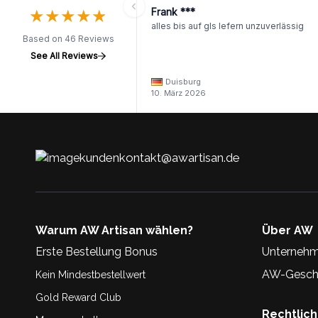
★
★
★
★
★
★
★
★
★
★
Frank ***
alles bis auf gls lefern unzuverlässig
Based on 46 Reviews
See All Reviews
Duisburg
10. März 2026
kundenkontakt@awartisan.de
Warum AW Artisan wählen?
Über AW
Erste Bestellung Bonus
Unternehm
AW-Geschi
Kein Mindestbestellwert
Gold Reward Club
Rechtlic