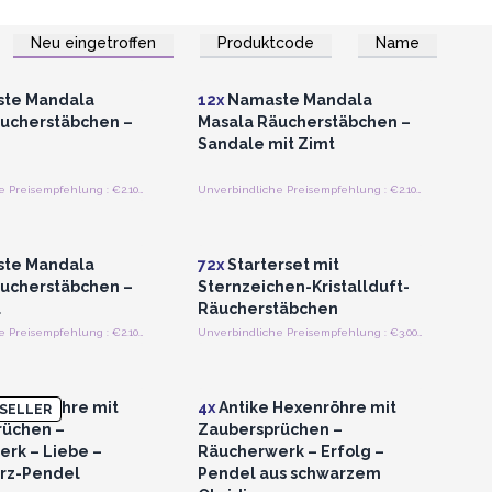
Neu eingetroffen
Produktcode
Name
n oder Registrieren
Anmelden oder Registrieren
roßhandelspreise
für Großhandelspreise
te Mandala
12x
Namaste Mandala
ucherstäbchen –
Masala Räucherstäbchen –
Sandale mit Zimt
Unverbindliche Preisempfehlung : €2.10/Stück
Unverbindliche Preisempfehlung : €2.10/Stück
n oder Registrieren
Anmelden oder Registrieren
roßhandelspreise
für Großhandelspreise
te Mandala
72x
Starterset mit
ucherstäbchen –
Sternzeichen-Kristallduft-
l
Räucherstäbchen
Unverbindliche Preisempfehlung : €2.10/Stück
Unverbindliche Preisempfehlung : €3.00/Stück
n oder Registrieren
Anmelden oder Registrieren
roßhandelspreise
für Großhandelspreise
Hexenröhre mit
4x
Antike Hexenröhre mit
SELLER
rüchen –
Zaubersprüchen –
rk – Liebe –
Räucherwerk – Erfolg – ​​
rz-Pendel
Pendel aus schwarzem