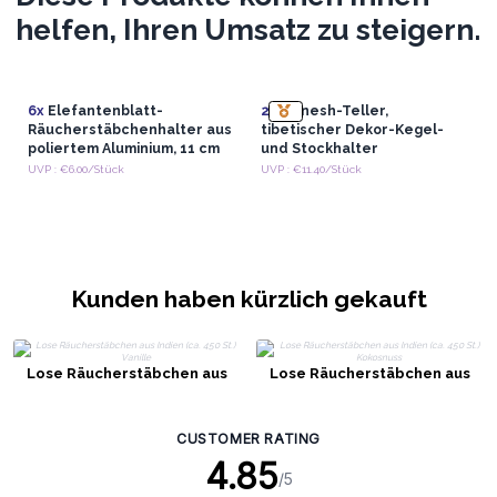
helfen, Ihren Umsatz zu steigern.
6x
Elefantenblatt-
2x
Ganesh-Teller,
Räucherstäbchenhalter aus
tibetischer Dekor-Kegel-
poliertem Aluminium, 11 cm
und Stockhalter
UVP : €6.00/Stück
UVP : €11.40/Stück
Kunden haben kürzlich gekauft
Lose Räucherstäbchen aus
Lose Räucherstäbchen aus
Indien (ca. 450 St.) Vanille
Indien (ca. 450 St.) Kokosnuss
CUSTOMER RATING
4.85
/5