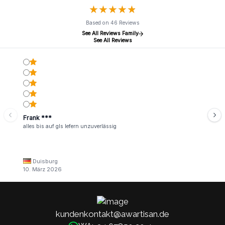
★
★
★
★
★
★
★
★
★
★
Based on 46 Reviews
See All Reviews Family
See All Reviews
Frank ***
alles bis auf gls lefern unzuverlässig
Duisburg
10. März 2026
kundenkontakt@awartisan.de