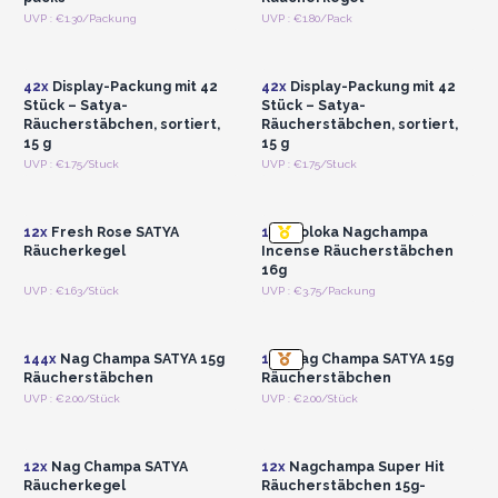
Anmelden oder
Anmelden oder
UVP : €1.30/Packung
UVP : €1.80/Pack
Registrieren für
Registrieren für
Großhandelspreise
Großhandelspreise
42x
Display-Packung mit 42
42x
Display-Packung mit 42
Stück – Satya-
Stück – Satya-
Räucherstäbchen, sortiert,
Räucherstäbchen, sortiert,
15 g
15 g
Anmelden oder
Anmelden oder
UVP : €1.75/Stuck
UVP : €1.75/Stuck
Registrieren für
Registrieren für
Großhandelspreise
Großhandelspreise
12x
Fresh Rose SATYA
12x
Goloka Nagchampa
Räucherkegel
Incense Räucherstäbchen
16g
Anmelden oder
Anmelden oder
UVP : €1.63/Stück
UVP : €3.75/Packung
Registrieren für
Registrieren für
Großhandelspreise
Großhandelspreise
144x
Nag Champa SATYA 15g
12x
Nag Champa SATYA 15g
Räucherstäbchen
Räucherstäbchen
Anmelden oder
Anmelden oder
UVP : €2.00/Stück
UVP : €2.00/Stück
Registrieren für
Registrieren für
Großhandelspreise
Großhandelspreise
12x
Nag Champa SATYA
12x
Nagchampa Super Hit
Räucherkegel
Räucherstäbchen 15g-