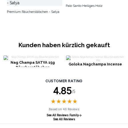
Palo Santo Heiliges Holz
S
Premium Räucherstäbchen - Satya
Kunden haben kürzlich gekauft
Nag Champa SATYA 15g
Goloka Nagchampa Incense
Räucherstäbchen
Räucherstäbchen 16g
CUSTOMER RATING
4.85
/5
★
★
★
★
★
★
★
★
★
★
Based on 46 Reviews
See All Reviews Family
See All Reviews