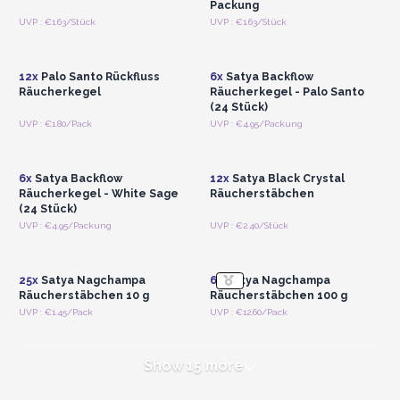
Packung
Anmelden oder
Anmelden oder
UVP : €1.63/Stück
UVP : €1.63/Stück
Registrieren für
Registrieren für
Großhandelspreise
Großhandelspreise
12x
Palo Santo Rückfluss
6x
Satya Backflow
Räucherkegel
Räucherkegel - Palo Santo
(24 Stück)
Anmelden oder
Anmelden oder
UVP : €1.80/Pack
UVP : €4.95/Packung
Registrieren für
Registrieren für
Großhandelspreise
Großhandelspreise
6x
Satya Backflow
12x
Satya Black Crystal
Räucherkegel - White Sage
Räucherstäbchen
(24 Stück)
Anmelden oder
Anmelden oder
UVP : €4.95/Packung
UVP : €2.40/Stück
Registrieren für
Registrieren für
Großhandelspreise
Großhandelspreise
25x
Satya Nagchampa
6x
Satya Nagchampa
Räucherstäbchen 10 g
Räucherstäbchen 100 g
UVP : €1.45/Pack
UVP : €12.60/Pack
Show 15 more