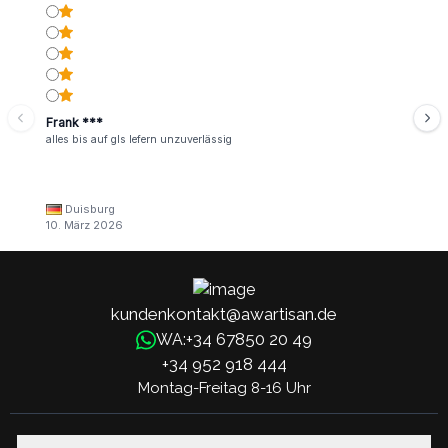
Frank ***
alles bis auf gls lefern unzuverlässig
Duisburg
10. März 2026
kundenkontakt@awartisan.de
+34 67850 20 49
WA:
+34 952 918 444
Montag-Freitag 8-16 Uhr