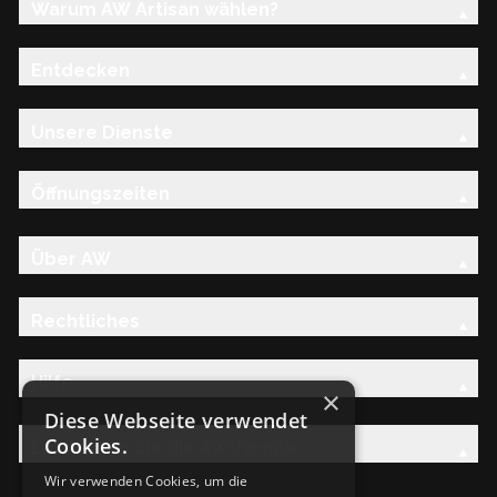
Warum AW Artisan wählen?
Entdecken
Unsere Dienste
Öffnungszeiten
Über AW
Rechtliches
Hilfe
×
Diese Webseite verwendet
Cookies.
Entdecken Sie die AW-Familie
Wir verwenden Cookies, um die