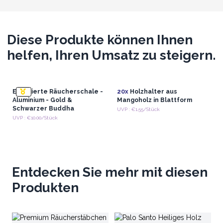
Diese Produkte können Ihnen
helfen, Ihren Umsatz zu steigern.
Emaillierte Räucherschale -
20x
Holzhalter aus
Aluminium - Gold &
Mangoholz in Blattform
Schwarzer Buddha
UVP : €1.55/Stück
UVP : €10.00/Stück
Entdecken Sie mehr mit diesen
Produkten
Gr