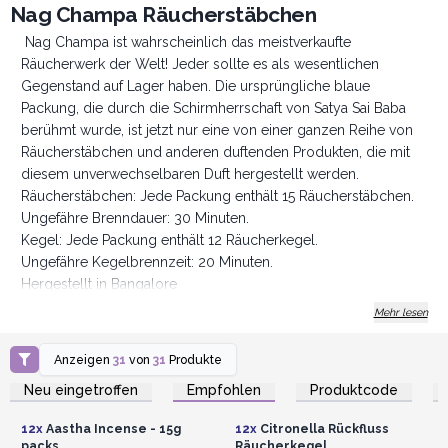
Nag Champa Räucherstäbchen
Nag Champa ist wahrscheinlich das meistverkaufte
Räucherwerk der Welt! Jeder sollte es als wesentlichen
Gegenstand auf Lager haben. Die ursprüngliche blaue
Packung, die durch die Schirmherrschaft von Satya Sai Baba
berühmt wurde, ist jetzt nur eine von einer ganzen Reihe von
Räucherstäbchen und anderen duftenden Produkten, die mit
diesem unverwechselbaren Duft hergestellt werden.
Räucherstäbchen: Jede Packung enthält 15 Räucherstäbchen.
Ungefähre Brenndauer: 30 Minuten.
Kegel: Jede Packung enthält 12 Räucherkegel.
Ungefähre Kegelbrennzeit: 20 Minuten.
Hergestellt in Bangalore
AWArtisan - Experten im Großhandel seit 1995
Mehr lesen
Anzeigen
31
von
31
Produkte
Anmelden oder
Anmelden oder
Registrieren für
Registrieren für
Neu eingetroffen
Empfohlen
Produktcode
Großhandelspreise
Großhandelspreise
12x
Aastha Incense - 15g
12x
Citronella Rückfluss
packs
Räucherkegel