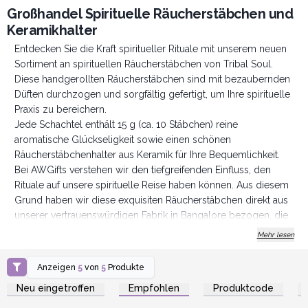
Großhandel Spirituelle Räucherstäbchen und
Keramikhalter
Entdecken Sie die Kraft spiritueller Rituale mit unserem neuen
Sortiment an spirituellen Räucherstäbchen von Tribal Soul.
Diese handgerollten Räucherstäbchen sind mit bezaubernden
Düften durchzogen und sorgfältig gefertigt, um Ihre spirituelle
Praxis zu bereichern.
Jede Schachtel enthält 15 g (ca. 10 Stäbchen) reine
aromatische Glückseligkeit sowie einen schönen
Räucherstäbchenhalter aus Keramik für Ihre Bequemlichkeit.
Bei AWGifts verstehen wir den tiefgreifenden Einfluss, den
Rituale auf unsere spirituelle Reise haben können. Aus diesem
Grund haben wir diese exquisiten Räucherstäbchen direkt aus
unserer vertrauenswürdigen Fabrik in Bangalore bezogen, die
für ihre authentische Handwerkskunst und ihr Engagement für
Mehr lesen
Qualität bekannt ist.
Die Stäbchen werden mit traditionellen Methoden
Anzeigen
5
von
5
Produkte
Anmelden oder
Anmelden oder
fachmännisch von Hand gerollt, um einen reinen und
Registrieren für
Registrieren für
Neu eingetroffen
Empfohlen
Produktcode
Großhandelspreise
Großhandelspreise
gleichmäßigen Abbrand zu gewährleisten. Tauchen Sie ein in
den heiligen Rauch, der Ihre Umgebung und Ihren Geist