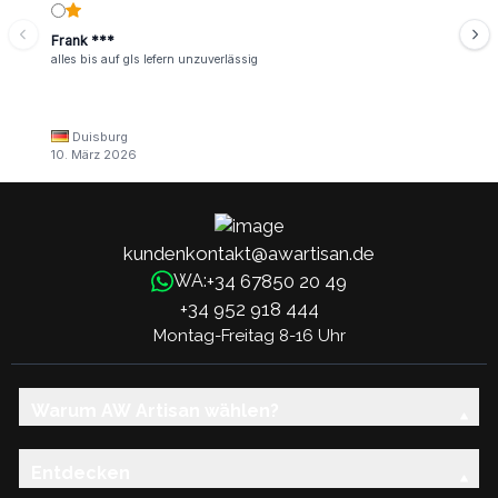
Frank ***
alles bis auf gls lefern unzuverlässig
Duisburg
10. März 2026
kundenkontakt@awartisan.de
+34 67850 20 49
WA:
+34 952 918 444
Montag-Freitag 8-16 Uhr
Warum AW Artisan wählen?
Entdecken