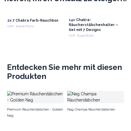
14x
Chakra-
2x
7 Chakra Farb-Rauchbox
Räucherstäbchenhalter –
UVP : €10.00/Piece
Set mit 7 Designs
UVP : €1.50/Stück
Entdecken Sie mehr mit diesen
Produkten
Ba
Premium Räucherstäbchen - Golden
Nag Champa Räucherstäbchen
Nag