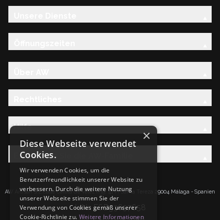
Unsere Dienste
Öffnungszeiten
Über AW
Rechtliches
Hilfe
×
Diese Webseite verwendet
Cookies.
Entdecken Sie die AW-Familie
Wir verwenden Cookies, um die
Benutzerfreundlichkeit unserer Website zu
verbessern. Durch die weitere Nutzung
AW Artisan S.L.Calle Caleta de Velez n39, 41 PI Santa Tereza 29004 Málaga - Spanien
unserer Webseite stimmen Sie der
IdNr: ESB93657658
Verwendung von Cookies gemäß unserer
Cookie-Richtlinie zu.
Weitere Informationen
UID: ESB93657658