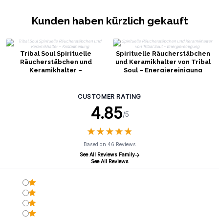
Kunden haben kürzlich gekauft
Tribal Soul Spirituelle
Spirituelle Räucherstäbchen
Räucherstäbchen und
und Keramikhalter von Tribal
Keramikhalter –
Soul – Energiereinigung
Kristallheilung
CUSTOMER RATING
4.85
/5
★
★
★
★
★
★
★
★
★
★
Based on 46 Reviews
See All Reviews Family
See All Reviews