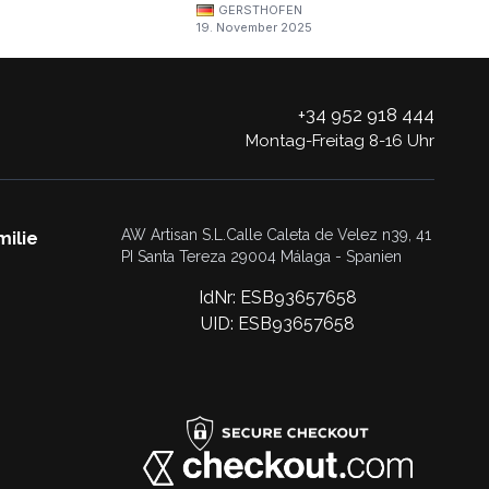
GERSTHOFEN
19. November 2025
+34 952 918 444
Montag-Freitag 8-16 Uhr
AW Artisan S.L.Calle Caleta de Velez n39, 41
milie
PI Santa Tereza 29004 Málaga - Spanien
IdNr: ESB93657658
UID: ESB93657658