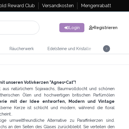
old Reward Club
Versandkosten
Mengenrabatt
Login
Registrieren
Räucherwerk
Edelsteine und Kristalle
Artisan Tee
it unseren Votivkerzen "Agnes+Cat"!
t aus natürlichem Sojawachs, Baumwolldocht und schönen
ätherischen Ölen und hochwertigen britischen Parfümölen
erie mit der Idee entworfen, Modern und Vintage
ilberne Kerze ist schlicht und modern, während die floral
heint..
ge umweltfreundliche Alternative zu Paraffinkerzen sind.
hs an den Seiten des Glases zurückbleibt. Sie verteilen den