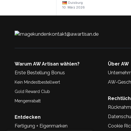
Duisburg
10. März 2026
kundenkontakt@awartisan.de
Warum AW Artisan wählen?
Über AW
Erste Bestellung Bonus
Unternehm
AW-Geschi
Kein Mindestbestellwert
Gold Reward Club
Rechtlic
Mengenrabatt
Rücknahm
Datenschu
Entdecken
Fertigung + Eigenmarken
Cookie Rich