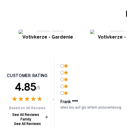
Votivkerze - Gardenie
Votivkerze - 
CUSTOMER RATING
4.85
/5
★
★
★
★
★
★
★
★
★
★
Frank ***
alles bis auf gls lefern unzuverlässig
Based on 46 Reviews
See All Reviews
Family
See All Reviews