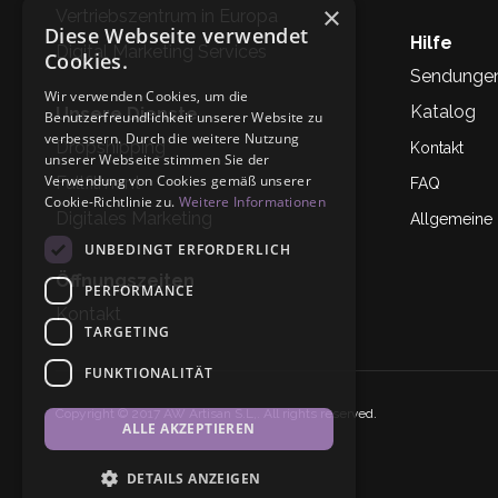
×
Vertriebszentrum in Europa
Diese Webseite verwendet
Hilfe
Digital Marketing Services
Cookies.
Sendunge
Wir verwenden Cookies, um die
Katalog
Unsere Dienste
Benutzerfreundlichkeit unserer Website zu
verbessern. Durch die weitere Nutzung
Dropshipping
Kontakt
unserer Webseite stimmen Sie der
Verwendung von Cookies gemäß unserer
Fullfilment
FAQ
Cookie-Richtlinie zu.
Weitere Informationen
Digitales Marketing
Allgemeine
UNBEDINGT ERFORDERLICH
Öffnungszeiten
PERFORMANCE
Kontakt
TARGETING
FUNKTIONALITÄT
Copyright © 2017 AW Artisan S.L,. All rights reserved.
ALLE AKZEPTIEREN
DETAILS ANZEIGEN