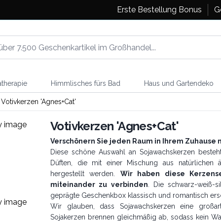
Erste Bestellung Bonus
G
therapie
Himmlisches fürs Bad
Haus und Gartendeko
Votivkerzen 'Agnes+Cat'
Votivkerzen 'Agnes+Cat'
Verschönern Sie jeden Raum in Ihrem Zuhause m
Diese schöne Auswahl an Sojawachskerzen besteh
Düften, die mit einer Mischung aus natürlichen 
hergestellt werden.
Wir haben diese Kerzens
miteinander zu verbinden
. Die schwarz-weiß-s
geprägte Geschenkbox klassisch und romantisch ersc
Wir glauben, dass Sojawachskerzen eine großarti
Sojakerzen brennen gleichmäßig ab, sodass kein Wac