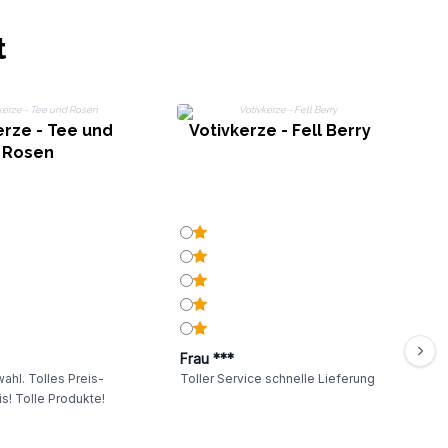
t
V
erze - Tee und
Votivkerze - Fell Berry
Rosen
Frau ***
ahl. Tolles Preis-
Toller Service schnelle Lieferung
s! Tolle Produkte!