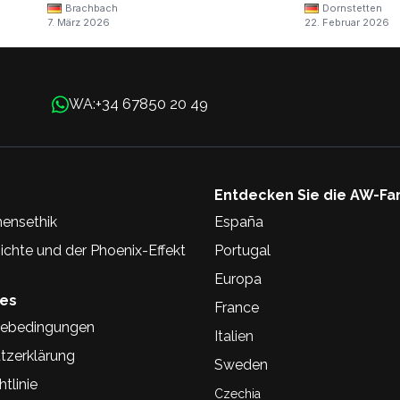
Brachbach
Dornstetten
7. März 2026
22. Februar 2026
+34 67850 20 49
WA:
Entdecken Sie die AW-Fa
ensethik
España
chte und der Phoenix-Effekt
Portugal
Europa
hes
France
ebedingungen
Italien
tzerklärung
Sweden
tlinie
Czechia