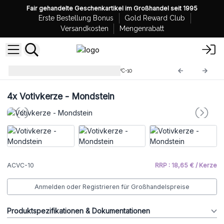
Fair gehandelte Geschenkartikel im Großhandel seit 1995
Erste Bestellung Bonus
Gold Reward Club
Versandkosten
Mengenrabatt
Votivkerzen 'Agnes+Cat'
ACVC-10
4x
Votivkerze - Mondstein
ACVC-10
RRP : 18,65 € / Kerze
Anmelden oder Registrieren für Großhandelspreise
Produktspezifikationen & Dokumentationen