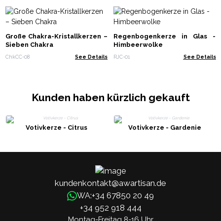
Große Chakra-Kristallkerzen –
Regenbogenkerze in Glas -
Sieben Chakra
Himbeerwolke
ChkCC-08
See Details
RJC-01
See Details
Kunden haben kürzlich gekauft
Votivkerze - Citrus
Votivkerze - Gardenie
kundenkontakt@awartisan.de
+34 67850 20 49
WA:
+34 952 918 444
Montag-Freitag 8-16 Uhr