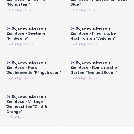
"Mondstein"
Blue"
Anmelden oder
Anmelden oder
UVP : €8.50/Kerze
UVP : €8.50/Kerze
Registrieren für
Registrieren für
Großhandelspreise
Großhandelspreise
6x
Sojawachskerze in
6x
Sojawachskerze in
Zinndose - Seetiere
Zinndose - Freundliche
"Himbeere"
Nachrichten "Veilchen"
Anmelden oder
Anmelden oder
UVP : €8.50/Kerze
UVP : €8.50/Kerze
Registrieren für
Registrieren für
Großhandelspreise
Großhandelspreise
6x
Sojawachskerze in
6x
Sojawachskerze in
Zinndose - Paris
Zinndose - Romantischer
Wochenende "Pfingstrosen"
Garten "Tee und Rosen"
Anmelden oder
UVP : €8.50/Kerze
UVP : €8.50/Kerze
Registrieren für
Großhandelspreise
6x
Sojawachskerze in
Zinndose - Vintage
Weihnachten "Zimt &
Orange"
UVP : €8.50/Kerze