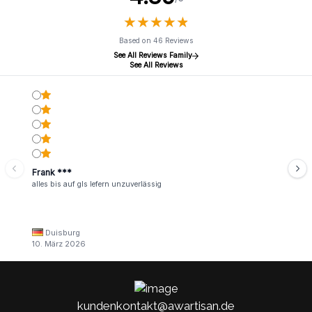
★
★
★
★
★
★
★
★
★
★
Based on 46 Reviews
See All Reviews Family
See All Reviews
Frank ***
alles bis auf gls lefern unzuverlässig
Duisburg
10. März 2026
kundenkontakt@awartisan.de