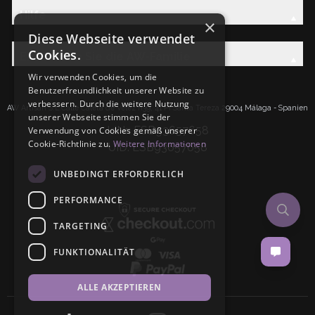
Hilfe
×
Diese Webseite verwendet
Cookies.
Entdecken Sie die AW-Familie
Wir verwenden Cookies, um die
Benutzerfreundlichkeit unserer Website zu
verbessern. Durch die weitere Nutzung
AW Artisan S.L.Calle Caleta de Velez n39, 41 PI Santa Tereza 29004 Málaga - Spanien
unserer Webseite stimmen Sie der
IdNr: ESB93657658
Verwendung von Cookies gemäß unserer
Cookie-Richtlinie zu.
Weitere Informationen
UID: ESB93657658
UNBEDINGT ERFORDERLICH
PERFORMANCE
TARGETING
FUNKTIONALITÄT
ALLE AKZEPTIEREN