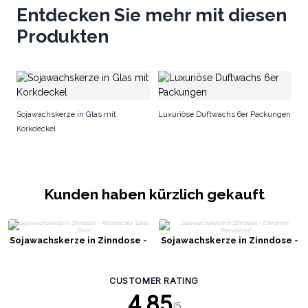
Entdecken Sie mehr mit diesen
Produkten
So
Sojawachskerze in Glas mit
Luxuriöse Duftwachs 6er Packungen
Korkdeckel
Kunden haben kürzlich gekauft
Sojawachskerze in Zinndose -
Sojawachskerze in Zinndose -
Matroschka "Dolly Blue"
Einhörner "Mondstein"
CUSTOMER RATING
4.85
/5