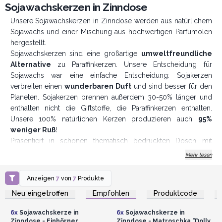
Sojawachskerzen in Zinndose
Unsere Sojawachskerzen in Zinndose werden aus natürlichem
Sojawachs und einer Mischung aus hochwertigen Parfümölen
hergestellt.
Sojawachskerzen sind eine großartige
umweltfreundliche
Alternative
zu Paraffinkerzen. Unsere Entscheidung für
Sojawachs war eine einfache Entscheidung: Sojakerzen
verbreiten einen
wunderbaren Duft
und sind besser für den
Planeten. Sojakerzen brennen außerdem 30-50% länger und
enthalten nicht die Giftstoffe, die Paraffinkerzen enthalten.
Unsere 100% natürlichen Kerzen produzieren auch
95%
weniger Ruß
!
Präsentiert in schönen thematisch bedruckten Dosen mit
Header-Tag. Verkauft in einer Schachtel mit 6 Kerzen mit 3
Mehr lesen
verschiedenen Designs zu jedem Thema.
Diese Kerzen haben eine Brenndauer von ca. 23 Stunden.
Anzeigen
7
von
7
Produkte
Anmelden oder
Anmelden oder
Registrieren für
Registrieren für
Neu eingetroffen
Empfohlen
Produktcode
Großhandelspreise
Großhandelspreise
AWArtisan - Produzent und Großhändler seit 1995
6x
Sojawachskerze in
6x
Sojawachskerze in
Zinndose - Einhörner
Zinndose - Matroschka "Dolly