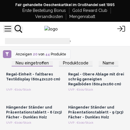
Fair gehandelte Geschenkartikel im Großhandel seit 1995
Erste Bestellung Bonus
Gold Reward Club
Versandkosten
Mengenrabatt
Verkaufsdisplays
Möbelshop
Anzeigen
20
von
44
Produkte
Anmelden oder
Anmelden oder
Registrieren für
Registrieren für
Neu eingetroffen
Produktcode
Name
Großhandelspreise
Großhandelspreise
Regal-Einheit - faltbares
Regal - Obere Ablage mit drei
Textildisplay (60x42x120 cm)
schräg geneigten
Regalböden (60x40x160 cm)
Anmelden oder
Anmelden oder
UVP : €0.01/Stück
UVP : €0.01/Stück
Registrieren für
Registrieren für
Großhandelspreise
Großhandelspreise
Hängender Ständer und
Hängender Ständer und
Präsentationstablett - 6 (2x3)
Präsentationstablett - 9 (3x3)
Fächer - Dunkles Holz
Fächer - Dunkles Holz
Anmelden oder
Anmelden oder
UVP : €0.00/Stück
UVP : €0.00/Stück
Registrieren für
Registrieren für