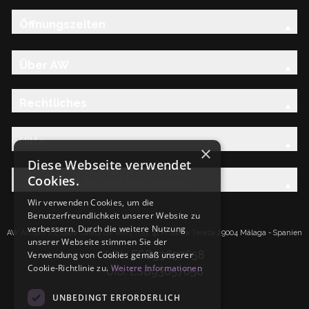
Öffnungszeiten
Über AW
Rechtliches
Hilfe
×
Diese Webseite verwendet
Cookies.
Entdecken Sie die AW-Familie
Wir verwenden Cookies, um die
Benutzerfreundlichkeit unserer Website zu
verbessern. Durch die weitere Nutzung
AW Artisan S.L.Calle Caleta de Velez n39, 41 PI Santa Tereza 29004 Málaga - Spanien
unserer Webseite stimmen Sie der
IdNr: ESB93657658
Verwendung von Cookies gemäß unserer
Cookie-Richtlinie zu.
Weitere Informationen
UID: ESB93657658
UNBEDINGT ERFORDERLICH