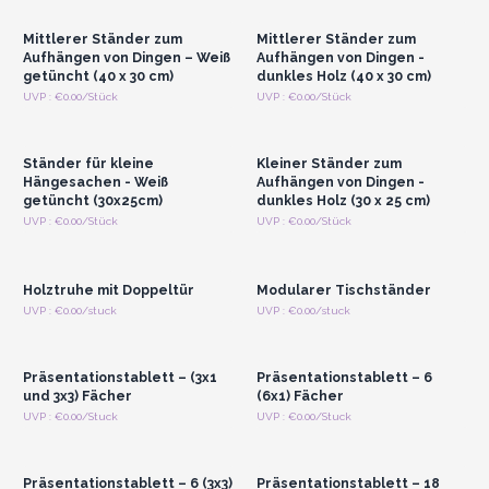
Großhandelspreise
Großhandelspreise
Mittlerer Ständer zum
Mittlerer Ständer zum
Aufhängen von Dingen – Weiß
Aufhängen von Dingen -
getüncht (40 x 30 cm)
dunkles Holz (40 x 30 cm)
Anmelden oder
Anmelden oder
UVP : €0.00/Stück
UVP : €0.00/Stück
Registrieren für
Registrieren für
Großhandelspreise
Großhandelspreise
Ständer für kleine
Kleiner Ständer zum
Hängesachen - Weiß
Aufhängen von Dingen -
getüncht (30x25cm)
dunkles Holz (30 x 25 cm)
Anmelden oder
Anmelden oder
UVP : €0.00/Stück
UVP : €0.00/Stück
Registrieren für
Registrieren für
Großhandelspreise
Großhandelspreise
Holztruhe mit Doppeltür
Modularer Tischständer
Anmelden oder
Anmelden oder
UVP : €0.00/stuck
UVP : €0.00/stuck
Registrieren für
Registrieren für
Großhandelspreise
Großhandelspreise
Präsentationstablett – (3x1
Präsentationstablett – 6
und 3x3) Fächer
(6x1) Fächer
Anmelden oder
Anmelden oder
UVP : €0.00/Stuck
UVP : €0.00/Stuck
Registrieren für
Registrieren für
Großhandelspreise
Großhandelspreise
Präsentationstablett – 6 (3x3)
Präsentationstablett – 18