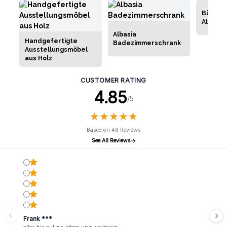
Büromö
Altholz
Albasia
Handgefertigte
Badezimmerschrank
Ausstellungsmöbel
aus Holz
CUSTOMER RATING
4.85
/5
★
★
★
★
★
★
★
★
★
★
Based on 46 Reviews
See All Reviews
Frank ***