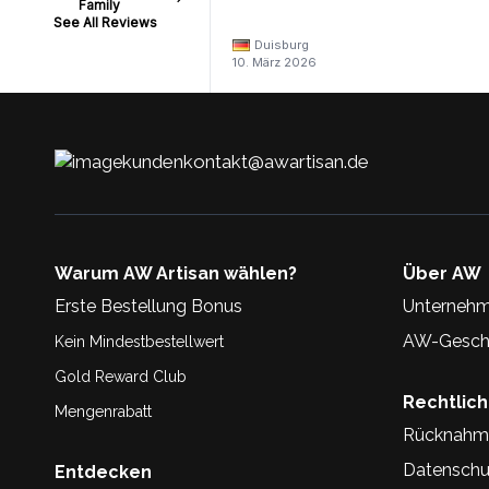
Family
See All Reviews
Duisburg
10. März 2026
kundenkontakt@awartisan.de
Warum AW Artisan wählen?
Über AW
Erste Bestellung Bonus
Unternehm
AW-Geschi
Kein Mindestbestellwert
Gold Reward Club
Rechtlic
Mengenrabatt
Rücknahm
Datenschu
Entdecken