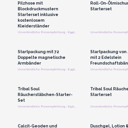
Pilzhose mit
Roll-On-Ölmisch
Blockdruckmustern
Starterset
Starterset inklusive
kostenlosem
Kleiderständer
Unverbindliche Preisempfehlung : €990.00/Bündel
Anmelden oder Registrieren
Anmelden oder Regi
für Großhandelspreise
für Großhandels
Startpackung mit 72
Startpackung von 
Doppelte magnetische
mit 2 Edelstein
Armbänder
Freundschaftsbä
Unverbindliche Preisempfehlung : €450.00/Startpackungen
Anmelden oder Registrieren
Anmelden oder Regi
für Großhandelspreise
für Großhandels
Tribal Soul
Tribal Soul Räuch
Räucherstäbchen-Starter-
Starterset
Set
Unverbindliche Preisempfehlung : €921.60/Vorspeise
Anmelden oder Registrieren
Anmelden oder Regi
für Großhandelspreise
für Großhandels
Calcit-Geoden und
Duschgel, Lotion 