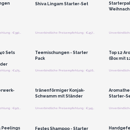
ungen
Starterpa
Shiva Lingam Starter-Set
Weihnacht
Unverbindliche Preisempfehlung : €390.00/Anfänger
Unverbindliche Preisempfehlung : €457.77/Stück
strieren
Anmelden oder Registrieren
Anmelde
preise
für Großhandelspreise
für G
40 Sets
Teemischungen - Starter
Top 12 Ar
Pack
(Box mit 1
nder
Unverbindliche Preisempfehlung : €475.00/Startpackungen
Unverbindliche Preisempfehlung : €92.60/piece
strieren
Anmelden oder Registrieren
Anmelde
preise
für Großhandelspreise
für G
erwerk-
tränenförmiger Konjak-
Aromather
Schwamm mit Ständer
Starter-S
Unverbindliche Preisempfehlung : €921.60/Anfänger
Unverbindliche Preisempfehlung : €345.60/Vorspeise
strieren
Anmelden oder Registrieren
Anmelde
preise
für Großhandelspreise
für G
& Peelings
Handgefer
Festes Shampoo - Starter