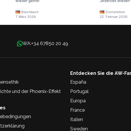
wieder gerne!
Jederzeit wieder!
Brachbach
Dornstetten
7. März 2026
22. Februar 2026
+34 67850 20 49
WA:
Entdecken Sie die AW-Fa
ensethik
España
chte und der Phoenix-Effekt
Portugal
Europa
hes
France
ebedingungen
Italien
tzerklärung
Sweden