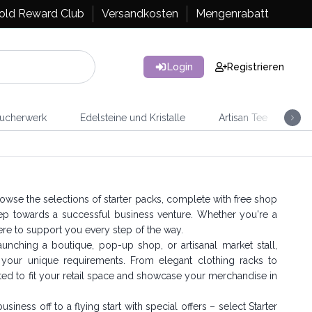
old Reward Club
Versandkosten
Mengenrabatt
Login
Registrieren
ucherwerk
Edelsteine und Kristalle
Artisan Tee
Ra
 Browse the selections of starter packs, complete with free shop
 step towards a successful business venture. Whether you're a
here to support you every step of the way.
nching a boutique, pop-up shop, or artisanal market stall,
o your unique requirements. From elegant clothing racks to
afted to fit your retail space and showcase your merchandise in
siness off to a flying start with special offers – select Starter