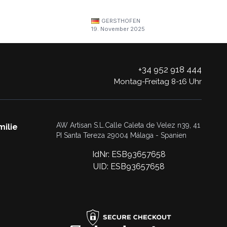
GERSTHOFEN
19. November 2025
+34 952 918 444
Montag-Freitag 8-16 Uhr
AW Artisan S.L.Calle Caleta de Velez n39, 41
milie
PI Santa Tereza 29004 Málaga - Spanien
IdNr: ESB93657658
UID: ESB93657658