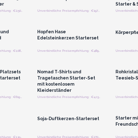
er
Starter &
Unverbindliche Preisempfehlung : €2,500.00/Vorspeise
Unverbindliche Preisempfehlung : €197.17/Stück
strieren
Anmelden oder Registrieren
Anmelde
preise
für Großhandelspreise
für G
 und
Hopfen Hase
Körperpfl
d
Edelsteinkerzen Starterset
Unverbindliche Preisempfehlung : €1,085.85/Vorspeise
Unverbindliche Preisempfehlung : €489.84/Bündel
strieren
Anmelden oder Registrieren
Anmelde
preise
für Großhandelspreise
für G
Platzsets
Nomad T-Shirts und
Rohkristal
tarterset
Tragetaschen Starter-Set
Teesieb-S
mit kostenlosem
Kleiderständer
Unverbindliche Preisempfehlung : €619.20/Bündel
Unverbindliche Preisempfehlung : €4,136.00/Bündel
strieren
Anmelden oder Registrieren
Anmelde
preise
für Großhandelspreise
für G
Starter mi
Soja-Duftkerzen-Starterset
Freundsc
Unverbindliche Preisempfehlung : €1,195.00/Stück
Unverbindliche Preisempfehlung : €270.00/Stück