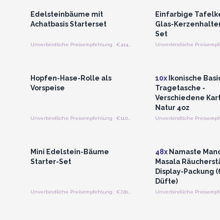
Edelsteinbäume mit
Einfarbige Tafelk
Achatbasis Starterset
Glas-Kerzenhalter 
Set
Unverbindliche Preisempfehlung : €414.00/Bündel
Anmelden oder Registrieren
Anmelden oder Regi
für Großhandelspreise
für Großhandels
Hopfen-Hase-Rolle als
10x
Ikonische Basi
Vorspeise
Tragetasche -
Verschiedene Kart
Natur 4oz
Unverbindliche Preisempfehlung : €11,009.02/Roll-on
Anmelden oder Registrieren
Anmelden oder Regi
für Großhandelspreise
für Großhandels
Mini Edelstein-Bäume
48x
Namaste Man
Starter-Set
Masala Räucherst
Display-Packung (6
Düfte)
Unverbindliche Preisempfehlung : €720.00/Bündel
Anmelden oder Registrieren
Anmelden oder Regi
für Großhandelspreise
für Großhandels