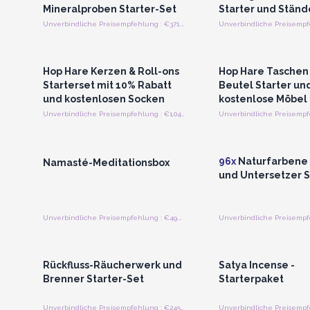
Mineralproben Starter-Set
Starter und Ständ
Unverbindliche Preisempfehlung : €371.98/Stück
Anmelden oder Registrieren
Anmelden oder Regi
für Großhandelspreise
für Großhandels
Hop Hare Kerzen & Roll-ons
Hop Hare Taschen
Starterset mit 10% Rabatt
Beutel Starter un
und kostenlosen Socken
kostenlose Möbel
Unverbindliche Preisempfehlung : €1,048.25/Bündel
Anmelden oder Registrieren
Anmelden oder Regi
für Großhandelspreise
für Großhandels
96x
Naturfarbene 
Namasté-Meditationsbox
und Untersetzer S
Unverbindliche Preisempfehlung : €49.90/stuck
Anmelden oder Registrieren
Anmelden oder Regi
für Großhandelspreise
für Großhandels
Rückfluss-Räucherwerk und
Satya Incense -
Brenner Starter-Set
Starterpaket
Unverbindliche Preisempfehlung : €245.74/Vorspeise