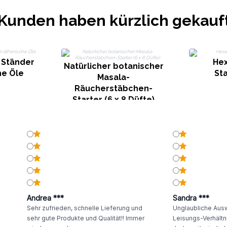
Kunden haben kürzlich gekauf
 Ständer
Hex
Natürlicher botanischer
he Öle
St
Masala-
Räucherstäbchen-
Starter (6 x 8 Düfte)
Andrea ***
Sandra ***
Sehr zufrieden, schnelle Lieferung und
Unglaubliche Ausw
sehr gute Produkte und Qualität!! Immer
Leisungs-Verhältni