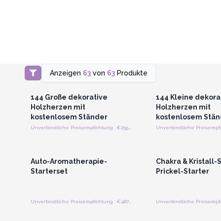
Anzeigen
63
von
63
Produkte
Anmelden oder Registrieren
Anmelden oder Regi
für Großhandelspreise
für Großhandels
144 Große dekorative
144 Kleine dekora
Holzherzen mit
Holzherzen mit
kostenlosem Ständer
kostenlosem Stän
Unverbindliche Preisempfehlung : €259.20/Bündel
Anmelden oder Registrieren
Anmelden oder Regi
für Großhandelspreise
für Großhandels
Auto-Aromatherapie-
Chakra & Kristall-
Starterset
Prickel-Starter
Unverbindliche Preisempfehlung : €487.50/Stück
Anmelden oder Registrieren
Anmelden oder Regi
für Großhandelspreise
für Großhandels