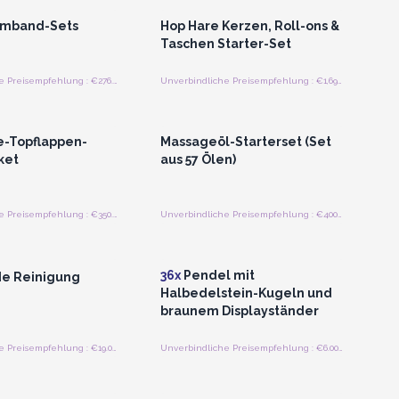
rmband-Sets
Hop Hare Kerzen, Roll-ons &
Taschen Starter-Set
Unverbindliche Preisempfehlung : €276.00/Stück
Unverbindliche Preisempfehlung : €1,693.00/Bündel
n oder Registrieren
Anmelden oder Registrieren
roßhandelspreise
für Großhandelspreise
-Topflappen-
Massageöl-Starterset (Set
ket
aus 57 Ölen)
Unverbindliche Preisempfehlung : €350.94/Stück
Unverbindliche Preisempfehlung : €400.20/Stück
n oder Registrieren
Anmelden oder Registrieren
roßhandelspreise
für Großhandelspreise
36x
Pendel mit
de Reinigung
Halbedelstein-Kugeln und
braunem Displayständer
Unverbindliche Preisempfehlung : €19.00/stuck
Unverbindliche Preisempfehlung : €6.00/Bündel
n oder Registrieren
Anmelden oder Registrieren
roßhandelspreise
für Großhandelspreise