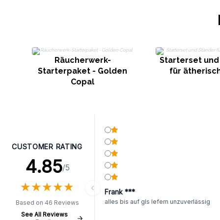
Räucherwerk-
Starterset und
Starterpaket - Golden
für ätherisc
Copal
CUSTOMER RATING
4.85
/5
★
★
★
★
★
★
★
★
★
★
Frank ***
alles bis auf gls lefern unzuverlässig
Based on 46 Reviews
See All Reviews