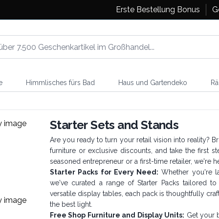
Erste Bestellung Bonus
G
e
Himmlisches fürs Bad
Haus und Gartendeko
Rä
Starter Sets and Stands
Are you ready to turn your retail vision into reality?
furniture or exclusive discounts, and take the first
seasoned entrepreneur or a first-time retailer, we're 
Starter Packs for Every Need:
Whether you're lau
we've curated a range of Starter Packs tailored t
versatile display tables, each pack is thoughtfully cr
the best light.
Free Shop Furniture and Display Units:
Get your bu