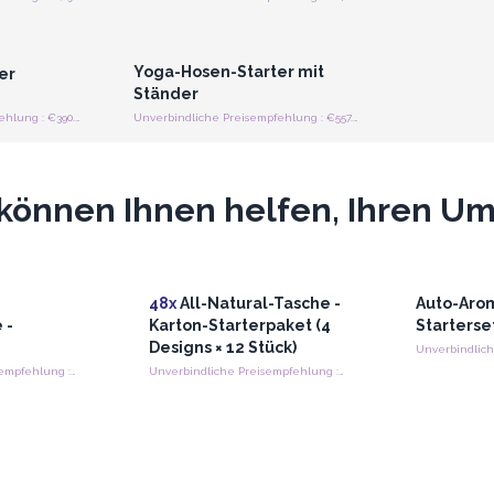
strieren
Anmelden oder Registrieren
preise
für Großhandelspreise
Yoga-Hosen-Starter mit
er
Ständer
Unverbindliche Preisempfehlung : €390.84/Stück
Unverbindliche Preisempfehlung : €557.40/Stück
können Ihnen helfen, Ihren Ums
48x
All-Natural-Tasche -
Auto-Aro
 -
Karton-Starterpaket (4
Starterse
Designs × 12 Stück)
Unverbindliche Preisempfehlung : €600.00/Anfänger
Unverbindliche Preisempfehlung : €13.50/Tasche