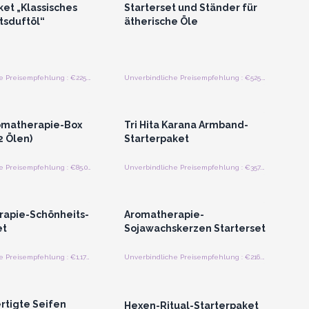
ket „Klassisches
Starterset und Ständer für
sduftöl“
ätherische Öle
Unverbindliche Preisempfehlung : €225.00/Stück
Unverbindliche Preisempfehlung : €525.00/Stück
n oder Registrieren
Anmelden oder Registrieren
roßhandelspreise
für Großhandelspreise
omatherapie-Box
Tri Hita Karana Armband-
2 Ölen)
Starterpaket
Unverbindliche Preisempfehlung : €85.00/Bündel
Unverbindliche Preisempfehlung : €357.00/Bündel
n oder Registrieren
Anmelden oder Registrieren
roßhandelspreise
für Großhandelspreise
apie-Schönheits-
Aromatherapie-
et
Sojawachskerzen Starterset
Unverbindliche Preisempfehlung : €1,178.02/Stück
Unverbindliche Preisempfehlung : €216.00/Stück
n oder Registrieren
Anmelden oder Registrieren
roßhandelspreise
für Großhandelspreise
tigte Seifen
Hexen-Ritual-Starterpaket