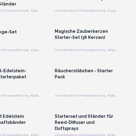
 Ständer
Unverbindliche Preisempfehlung : €971.25/Vorspeise
Unverbindliche Preisempfehlung : €445.84/Bündel
n oder Registrieren
Anmelden oder Registrieren
roßhandelspreise
für Großhandelspreise
Magische Zauberkerzen
ege-Set
Starter-Set (36 Kerzen)
Unverbindliche Preisempfehlung : €31.00/stuck
Unverbindliche Preisempfehlung : €630.00/Kerze
n oder Registrieren
Anmelden oder Registrieren
roßhandelspreise
für Großhandelspreise
l-Edelstein-
Räucherstäbchen - Starter
tarterpaket
Pack
Unverbindliche Preisempfehlung : €578.77/Anfänger
Unverbindliche Preisempfehlung : €500.00/piece
n oder Registrieren
Anmelden oder Registrieren
roßhandelspreise
für Großhandelspreise
t Edelstein
Starterset und Ständer für
haftsbänder
Reed-Diffuser und
Duftsprays
Unverbindliche Preisempfehlung : €279.00/Stück
Unverbindliche Preisempfehlung : €1,001.55/Vorspeise