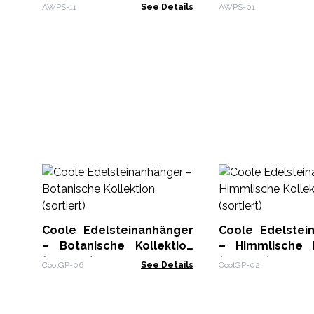
AWPS-11
See Details
AWPS-01
Coole Edelsteinanhänger
Coole Edelstei
– Botanische Kollektion
– Himmlische K
(sortiert)
(sortiert)
CoolGP-06
See Details
CoolGP-02