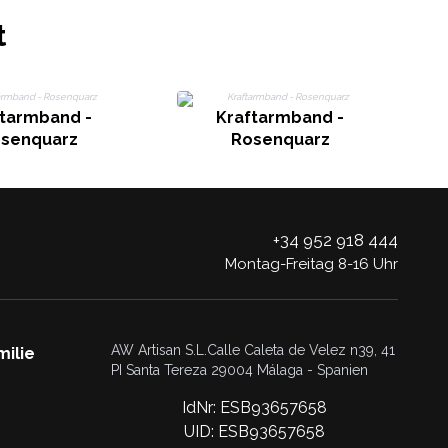
t
ftarmband -
Kraftarmband -
senquarz
Rosenquarz
+34 952 918 444
Montag-Freitag 8-16 Uhr
AW Artisan S.L.Calle Caleta de Velez n39, 41
milie
PI Santa Tereza 29004 Málaga - Spanien
IdNr: ESB93657658
UID: ESB93657658