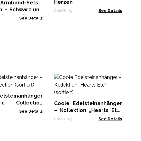
Herzen
-Armband-Sets
en – Schwarz und
ChkSB-05
See Details
(sortiert)
See Details
Kr
elsteinanhänger
AWP
c Collection
Coole Edelsteinanhänger
– Kollektion „Hearts Etc“
See Details
(sortiert)
CoolGP-05
See Details