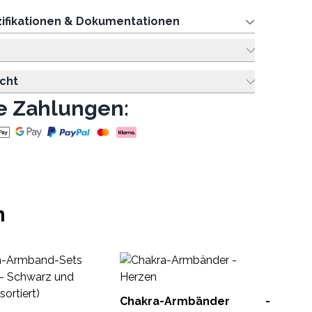
ifikationen & Dokumentationen
cht
e Zahlungen:
n
Kr
A
Ar
Chakra-Armbänder -
Boh