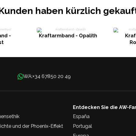
Kunden haben kürzlich gekauf
nd -
Kraftarmband - Opalith
Kra
st
Ro
+34 67850 20 49
WA:
Entdecken Sie die AW-Fa
ensethik
España
chte und der Phoenix-Effekt
Portugal
Europa