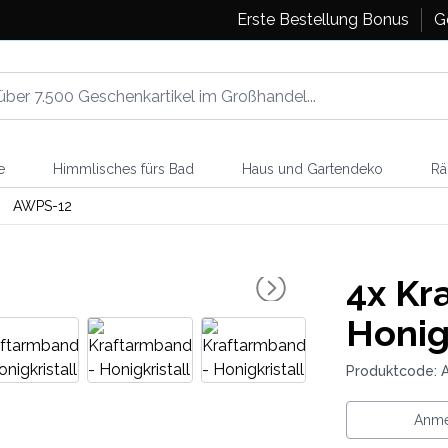
Erste Bestellung Bonus
G
e
Himmlisches fürs Bad
Haus und Gartendeko
Rä
AWPS-12
4x
Kra
Honig
Produktcode: 
Anme