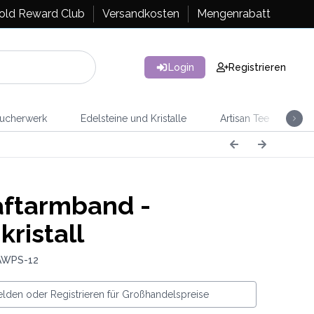
old Reward Club
Versandkosten
Mengenrabatt
Login
Registrieren
ucherwerk
Edelsteine und Kristalle
Artisan Tee
Ra
ftarmband -
kristall
AWPS-12
lden oder Registrieren für Großhandelspreise