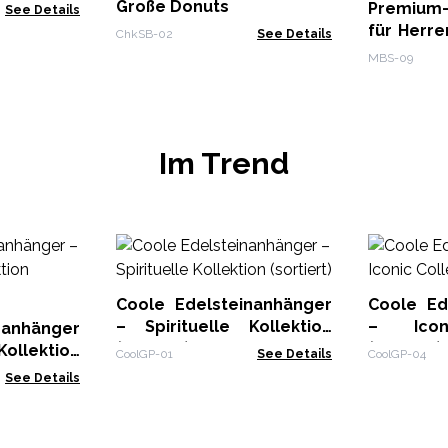
Große Donuts
Premium
See Details
für Herr
ChkSB-02
See Details
Hellbraun 
MBS-09
Im Trend
Coole Edelsteinanhänger
Coole Ed
– Spirituelle Kollektion
– Iconi
nanhänger
(sortiert)
(sortiert)
ollektion
CoolGP-01
See Details
CoolGP-04
See Details