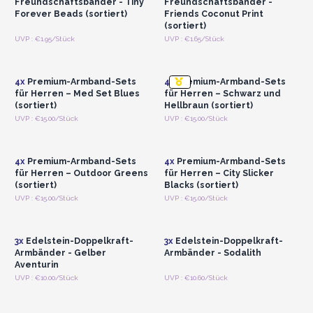
Freundschaftsbänder - Tiny
Freundschaftsbänder -
Forever Beads (sortiert)
Friends Coconut Print
(sortiert)
Anmelden oder
Anmelden oder
UVP : €1.95/Stück
UVP : €1.65/Stück
Registrieren für
Registrieren für
Großhandelspreise
Großhandelspreise
4x
Premium-Armband-Sets
4x
Premium-Armband-Sets
für Herren – Med Set Blues
für Herren – Schwarz und
(sortiert)
Hellbraun (sortiert)
Anmelden oder
Anmelden oder
UVP : €15.00/Stück
UVP : €15.00/Stück
Registrieren für
Registrieren für
Großhandelspreise
Großhandelspreise
4x
Premium-Armband-Sets
4x
Premium-Armband-Sets
für Herren – Outdoor Greens
für Herren – City Slicker
(sortiert)
Blacks (sortiert)
Anmelden oder
Anmelden oder
UVP : €15.00/Stück
UVP : €15.00/Stück
Registrieren für
Registrieren für
Großhandelspreise
Großhandelspreise
3x
Edelstein-Doppelkraft-
3x
Edelstein-Doppelkraft-
Armbänder - Gelber
Armbänder - Sodalith
Aventurin
Anmelden oder
Anmelden oder
UVP : €10.00/Stück
UVP : €10.60/Stück
Registrieren für
Registrieren für
Großhandelspreise
Großhandelspreise