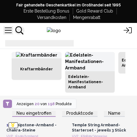
Fair gehandelte Geschenkartikel im Großhandel seit 1995
Erste Bestellung Bonus
Gold Reward Club
Versandkosten
Mengenrabatt
Schmuck
Armbänder
Edelste
Armbän
Kraftarmbänder
Edelstein-
Manifestationen-
Armband
Anzeigen
20
von
198
Produkte
Anmelden oder
Anmelden oder
Registrieren für
Registrieren für
Neu eingetroffen
Produktcode
Name
Großhandelspreise
Großhandelspreise
12x
Chipstone-Armband -
Temple String Armband-
Chakra-Steine
Starterset - jeweils 3 Stück
Anmelden oder
Anmelden oder
UVP : €5.00/Armband
UVP : €658.00/Vorspeise