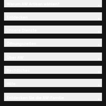
Warum AW Artisan wählen?
Entdecken
Unsere Dienste
Öffnungszeiten
Über AW
Rechtliches
Hilfe
Entdecken Sie die AW-Familie