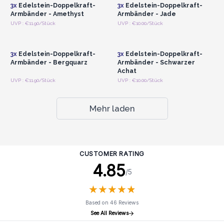
3x
Edelstein-Doppelkraft-
3x
Edelstein-Doppelkraft-
Armbänder - Amethyst
Armbänder - Jade
Anmelden oder
Anmelden oder
UVP : €11.90/Stück
UVP : €10.00/Stück
Registrieren für
Registrieren für
Großhandelspreise
Großhandelspreise
3x
Edelstein-Doppelkraft-
3x
Edelstein-Doppelkraft-
Armbänder - Bergquarz
Armbänder - Schwarzer
Achat
UVP : €11.90/Stück
UVP : €10.00/Stück
Mehr laden
CUSTOMER RATING
4.85
/5
★
★
★
★
★
★
★
★
★
★
Based on 46 Reviews
See All Reviews