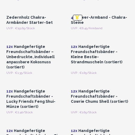
Registrieren für
Registrieren für
Großhandelspreise
Großhandelspreise
Zedernholz Chakra-
4x
Power-Armband - Chakra-
Armbänder Starter-Set
Steine
Anmelden oder
Anmelden oder
UVP : €151.65/Stück
UVP : €6.45/Armband
Registrieren für
Registrieren für
Großhandelspreise
Großhandelspreise
12x
Handgefertigte
12x
Handgefertigte
Freundschaftsbänder –
Freundschaftsbänder -
Unbedruckte, individuell
Kleine Bestie-
anpassbare Kokosnuss
Strandmuscheln (sortiert)
(sortiert)
Anmelden oder
Anmelden oder
UVP : €1.35/Stück
UVP : €1.65/Stück
Registrieren für
Registrieren für
Großhandelspreise
Großhandelspreise
12x
Handgefertigte
12x
Handgefertigte
Freundschaftsbänder -
Freundschaftsbänder -
Lucky Friends Feng Shui-
Cowrie Chums Shell (sortiert)
Münze (sortiert)
Anmelden oder
Anmelden oder
UVP : €2.40/Stück
UVP : €1.65/Stück
Registrieren für
Registrieren für
Großhandelspreise
Großhandelspreise
12x
Handgefertigte
12x
Handgefertigte