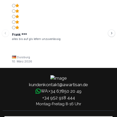
Frank ***
alles bis auf gls lefern unzuverlässig
Duisburg
10. März 2026
kundenkontakt@awartisan.de
+34 67850 20 49
WA:
+34 952 918 444
Montag-Freitag 8-16 Uhr