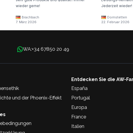
wieder gerne!
Jederzeit wieder!
Brachbach
Dornstetten
7. März 2026
22. Februar 2026
+34 67850 20 49
WA:
Entdecken Sie die AW-Fa
ensethik
España
chte und der Phoenix-Effekt
Portugal
Europa
hes
France
ebedingungen
Italien
tzerklärung