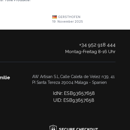
GERSTHOFEN
19. November 2025
+34 952 918 444
Montag-Freitag 8-16 Uhr
AW Artisan S.L.Calle Caleta de Velez n39, 41
milie
PI Santa Tereza 29004 Málaga - Spanien
IdNr: ESB93657658
UID: ESB93657658