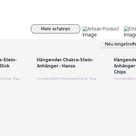
Mehr erfahren
Artisan Product
Eth
Neu eingetroff
strieren
Anmelden oder Registrieren
Anmelde
preise
für Großhandelspreise
für G
-Stein-
Hängender Chakra-Stein-
Hängender
Blick
Anhänger - Hansa
Anhänger 
Chips
Unverbindliche Preisempfehlung : €14.40/Stück
Unverbindliche Preisempfehlung : €14.40/Stück