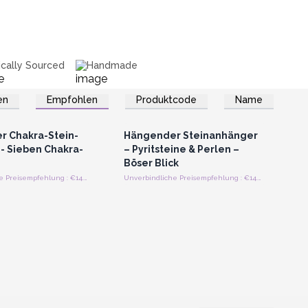
ically Sourced
Handmade
en
Empfohlen
Produktcode
Name
n oder Registrieren
Anmelden oder Registrieren
roßhandelspreise
für Großhandelspreise
 Chakra-Stein-
Hängender Steinanhänger
- Sieben Chakra-
– Pyritsteine ​​& Perlen –
Böser Blick
Unverbindliche Preisempfehlung : €14.40/Stück
Unverbindliche Preisempfehlung : €14.40/Stück