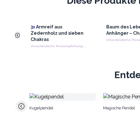
Diese Produkte 
3x
Armreif aus
Baum des Leb
Zedernholz und sieben
Anhänger – Ch
Chakras
Unverbindliche Preisempfehlung : €12.00/Stuck
Entde
Kugelpendel
Magische Pendel