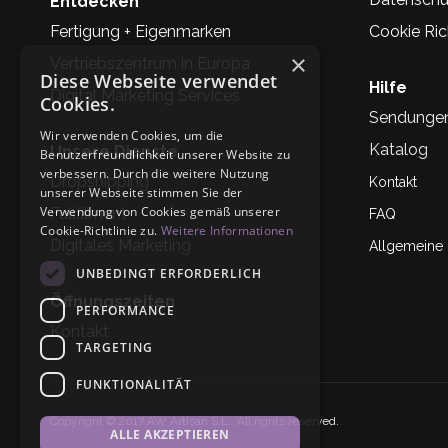
Entdecken
Fertigung + Eigenmarken
Cookie Rich
×
Vertriebszentrum in Europa
Diese Webseite verwendet
Hilfe
Digital Marketing Services
Cookies.
Sendunge
Wir verwenden Cookies, um die
Katalog
Unsere Dienste
Benutzerfreundlichkeit unserer Website zu
verbessern. Durch die weitere Nutzung
Dropshipping
Kontakt
unserer Webseite stimmen Sie der
Verwendung von Cookies gemäß unserer
Fullfilment
FAQ
Cookie-Richtlinie zu.
Weitere Informationen
Digitales Marketing
Allgemeine
UNBEDINGT ERFORDERLICH
Öffnungszeiten
PERFORMANCE
Kontakt
TARGETING
FUNKTIONALITÄT
Copyright © 2017 AW Artisan S.L,. All rights reserved.
ALLE AKZEPTIEREN