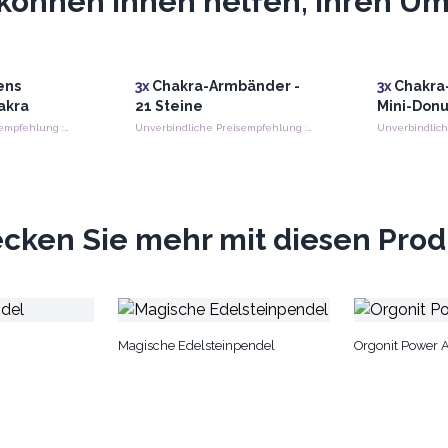
können Ihnen helfen, Ihren Ums
ens
3x
Chakra-Armbänder -
3x
Chakra
akra
21 Steine
Mini-Donu
Unverbindliche Preisempfehlung : €5.75/stuck
Unverbindliche Preisempfehlung : €8.80/Stück
cken Sie mehr mit diesen Pro
Magische Edelsteinpendel
Orgonit Power 