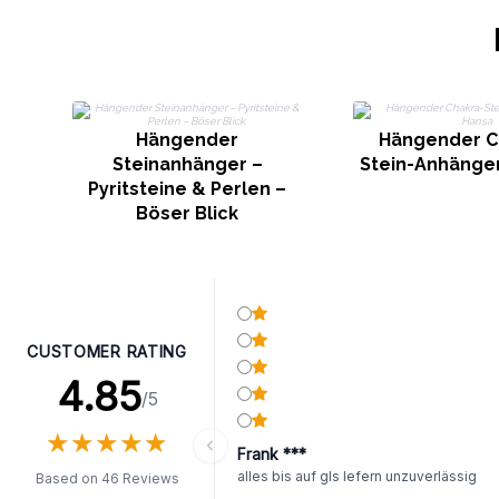
Hängender
Hängender C
Steinanhänger –
Stein-Anhänger
Pyritsteine ​​& Perlen –
Böser Blick
CUSTOMER RATING
4.85
/5
★
★
★
★
★
★
★
★
★
★
Frank ***
alles bis auf gls lefern unzuverlässig
Based on 46 Reviews