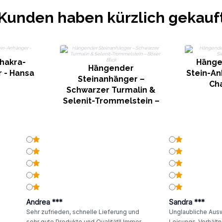
Kunden haben kürzlich gekauf
hakra-
Hänge
Hängender
 - Hansa
Stein-An
Steinanhänger –
Ch
Schwarzer Turmalin &
Selenit-Trommelstein –
Böser Blick
Andrea ***
Sandra ***
Sehr zufrieden, schnelle Lieferung und
Unglaubliche Ausw
sehr gute Produkte und Qualität!! Immer
Leisungs-Verhältni