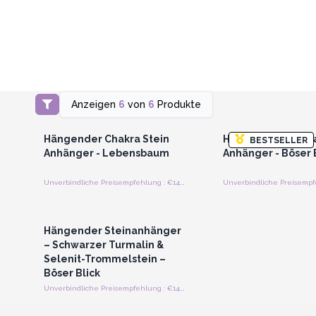
Anzeigen
6
von
6
Produkte
Anmelden oder Registrieren
Anmelden oder Regi
für Großhandelspreise
für Großhandels
Hängender Chakra Stein
Hängender Chakra
BESTSELLER
Anhänger - Lebensbaum
Anhänger - Böser 
Unverbindliche Preisempfehlung : €14.40/Stück
Anmelden oder Registrieren
für Großhandelspreise
Hängender Steinanhänger
– Schwarzer Turmalin &
Selenit-Trommelstein –
Böser Blick
Unverbindliche Preisempfehlung : €14.40/Stück