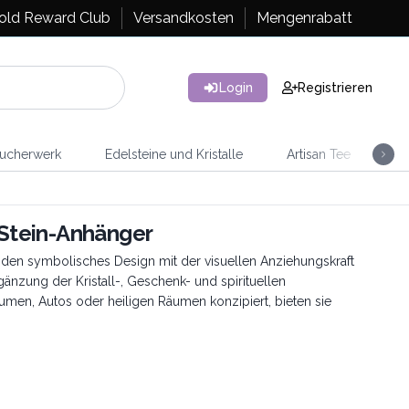
old Reward Club
Versandkosten
Mengenrabatt
Login
Registrieren
ucherwerk
Edelsteine und Kristalle
Artisan Tee
Ra
Stein-Anhänger
en symbolisches Design mit der visuellen Anziehungskraft
änzung der Kristall-, Geschenk- und spirituellen
umen, Autos oder heiligen Räumen konzipiert, bieten sie