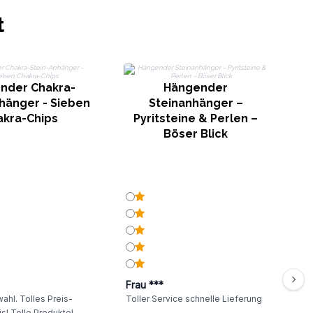
t
S
nder Chakra-
Hängender
hänger - Sieben
Steinanhänger –
akra-Chips
Pyritsteine ​​& Perlen –
Böser Blick
Frau ***
ahl. Tolles Preis-
Toller Service schnelle Lieferung
s! Tolle Produkte!