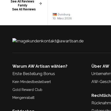
See All Reviews
Family
See All Reviews
Duisburg
10. März 2026
kundenkontakt@awartisan.de
Warum AW Artisan wählen?
Über AW
Erste Bestellung Bonus
Unternehm
AW-Geschi
Kein Mindestbestellwert
Gold Reward Club
Rechtlic
Mengenrabatt
Rücknahm
Datenschu