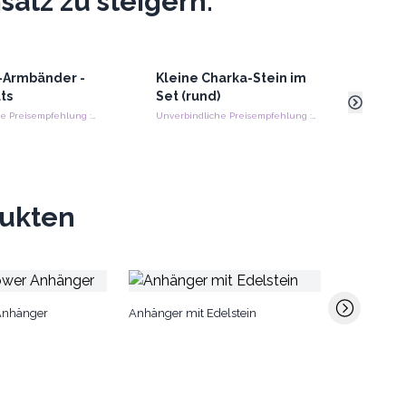
atz zu steigern.
-Armbänder -
Kleine Charka-Stein im
4x
La
ts
Set (rund)
Bud
Unverbindliche Preisempfehlung : €11.90/Stück
Unverbindliche Preisempfehlung : €24.40/piece
dukten
Orgonite P
Anhänger
Anhänger mit Edelstein