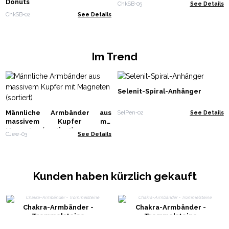
Donuts
ChkSB-05
See Details
ChkSB-02
See Details
Im Trend
Selenit-Spiral-Anhänger
Männliche Armbänder aus
SelPen-02
See Details
massivem Kupfer mit
Magneten (sortiert)
CJew-03
See Details
Kunden haben kürzlich gekauft
Chakra-Armbänder -
Chakra-Armbänder -
Trommelsteine
Trommelsteine