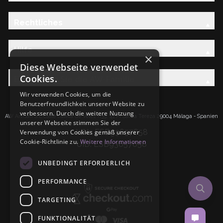
Rechtliches
Hilfe
×
Diese Webseite verwendet
Cookies.
Entdecken Sie die AW-Familie
Wir verwenden Cookies, um die
Benutzerfreundlichkeit unserer Website zu
verbessern. Durch die weitere Nutzung
AW Artisan S.L.Calle Caleta de Velez n39, 41 PI Santa Tereza 29004 Málaga - Spanien
unserer Webseite stimmen Sie der
IdNr: ESB93657658
Verwendung von Cookies gemäß unserer
Cookie-Richtlinie zu.
Weitere Informationen
UID: ESB93657658
UNBEDINGT ERFORDERLICH
PERFORMANCE
TARGETING
FUNKTIONALITÄT