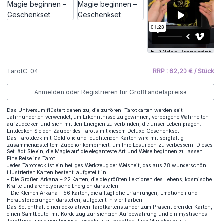
TarotC-04
RRP : 62,20 € / Stück
Anmelden oder Registrieren für Großhandelspreise
Das Universum flüstert denen zu, die zuhören. Tarotkarten werden seit
Jahrhunderten verwendet, um Erkenntnisse zu gewinnen, verborgene Wahrheiten
aufzudecken und sich mit den Energien zu verbinden, die unser Leben prägen.
Entdecken Sie den Zauber des Tarots mit diesem Deluxe-Geschenkset.
Das Tarotdeck mit Goldfolie und leuchtenden Karten wird mit sorgfältig
zusammengestelltem Zubehör kombiniert, um Ihre Lesungen zu verbessern. Dieses
Set lädt Sie ein, die Magie auf die eleganteste Art und Weise beginnen zu lassen.
Eine Reise ins Tarot
Jedes Tarotdeck ist ein heiliges Werkzeug der Weisheit, das aus 78 wunderschön
illustrierten Karten besteht, aufgeteilt in:
- Die Großen Arkana – 22 Karten, die die größten Lektionen des Lebens, kosmische
Kräfte und archetypische Energien darstellen.
- Die Kleinen Arkana – 56 Karten, die alltägliche Erfahrungen, Emotionen und
Herausforderungen darstellen, aufgeteilt in vier Farben.
Das Set enthält einen dekorativen Tarotkartenständer zum Präsentieren der Karten,
einen Samtbeutel mit Kordelzug zur sicheren Aufbewahrung und ein mystisches
Tarottuch, um einen heiligen Leseplatz zu schaffen. Eine Miniglocke zur