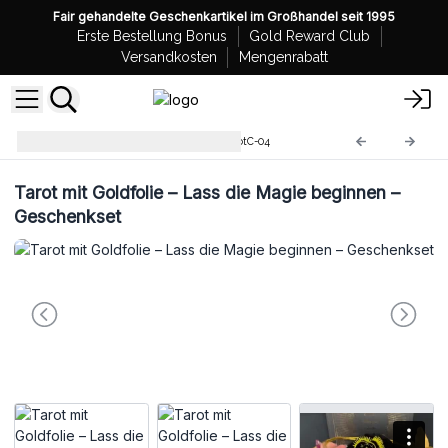
Fair gehandelte Geschenkartikel im Großhandel seit 1995
Erste Bestellung Bonus
Gold Reward Club
Versandkosten
Mengenrabatt
Großhandel Tarotkarten
TarotC-04
Tarot mit Goldfolie – Lass die Magie beginnen –
Geschenkset