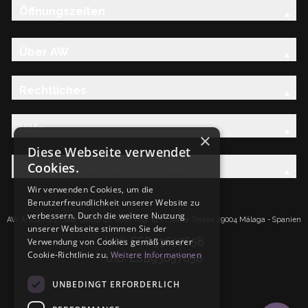
Öffnungszeiten
Über AW
Rechtliches
Hilfe
×
Diese Webseite verwendet
Cookies.
Entdecken Sie die AW-Familie
Wir verwenden Cookies, um die
Benutzerfreundlichkeit unserer Website zu
verbessern. Durch die weitere Nutzung
AW Artisan S.L.Calle Caleta de Velez n39, 41 PI Santa Tereza 29004 Málaga - Spanien
unserer Webseite stimmen Sie der
IdNr: ESB93657658
Verwendung von Cookies gemäß unserer
Cookie-Richtlinie zu.
Weitere Informationen
UID: ESB93657658
UNBEDINGT ERFORDERLICH