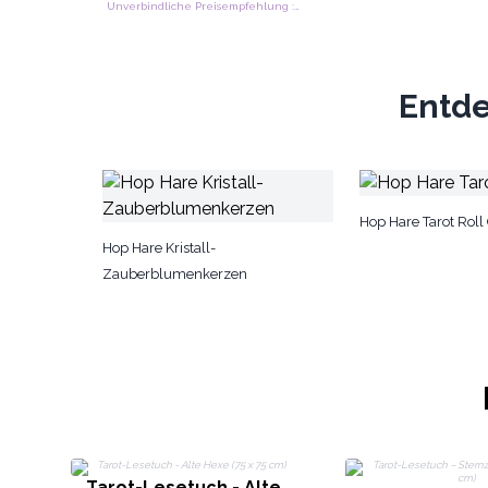
Unverbindliche Preisempfehlung : €20.90/Stück
Entde
Hop Hare Tarot Roll
Hop Hare Kristall-
Zauberblumenkerzen
Tarot-Lesetuch - Alte