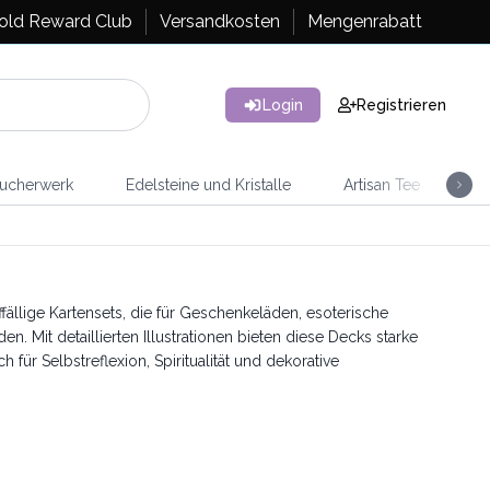
old Reward Club
Versandkosten
Mengenrabatt
Login
Registrieren
ucherwerk
Edelsteine und Kristalle
Artisan Tee
Ra
ällige Kartensets, die für Geschenkeläden, esoterische
n. Mit detaillierten Illustrationen bieten diese Decks starke
für Selbstreflexion, Spiritualität und dekorative