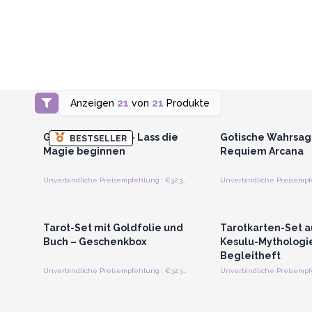
Anzeigen
21
von
21
Produkte
Anmelden oder Registrieren
Anmelden oder Regi
für Großhandelspreise
für Großhandels
Goldfolien-Tarot - Lass die
Gotische Wahrsag
BESTSELLER
Magie beginnen
Requiem Arcana
Unverbindliche Preisempfehlung : €32.35/Stück
Anmelden oder Registrieren
Anmelden oder Regi
für Großhandelspreise
für Großhandels
Tarot-Set mit Goldfolie und
Tarotkarten-Set au
Buch – Geschenkbox
Kesulu-Mythologie
Begleitheft
Unverbindliche Preisempfehlung : €32.35/Stück
Anmelden oder Registrieren
Anmelden oder Regi
für Großhandelspreise
für Großhandels