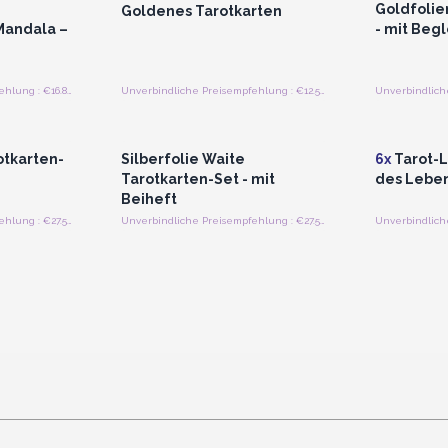
Goldfolie
Goldenes Tarotkarten
Mandala –
- mit Begl
Unverbindliche Preisempfehlung : €16.80/Stück
Unverbindliche Preisempfehlung : €12.50/Stück
strieren
Anmelden oder Registrieren
Anmelde
preise
für Großhandelspreise
für G
otkarten-
Silberfolie Waite
6x
Tarot-L
Tarotkarten-Set - mit
des Leben
Beiheft
Unverbindliche Preisempfehlung : €27.50/Stück
Unverbindliche Preisempfehlung : €27.50/Stück