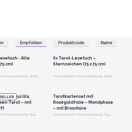
en
Empfohlen
Produktcode
Name
n oder Registrieren
Anmelden oder Registrieren
roßhandelspreise
für Großhandelspreise
esetuch - Alte
6x
Tarot-Lesetuch –
 75 cm)
Sternzeichen (75 x 75 cm)
Unverbindliche Preisempfehlung : €6.00/Stück
Unverbindliche Preisempfehlung : €6.00/Stück
n oder Registrieren
Anmelden oder Registrieren
roßhandelspreise
für Großhandelspreise
n-Set aus lila
Tarotkartenset mit
SELLER
xen-Tarot – mit
Roségoldfolie – Mondphase
ft
– mit Broschüre
Unverbindliche Preisempfehlung : €34.00/Stück
Unverbindliche Preisempfehlung : €14.40/Stück
n oder Registrieren
Anmelden oder Registrieren
roßhandelspreise
für Großhandelspreise