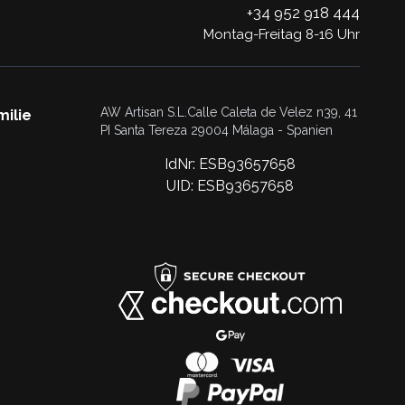
+34 952 918 444
Montag-Freitag 8-16 Uhr
AW Artisan S.L.Calle Caleta de Velez n39, 41
milie
PI Santa Tereza 29004 Málaga - Spanien
IdNr: ESB93657658
UID: ESB93657658