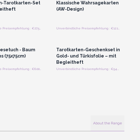
n-Tarotkarten-Set
Klassische Wahrsagekarten
eitheft
(AW-Design)
Unverbindliche Preisempfehlung : €27.50/Stück
Unverbindliche Preisempfehlung : €12.10/Stück
n oder Registrieren
Anmelden oder Registrieren
roßhandelspreise
für Großhandelspreise
esetuch - Baum
Tarotkarten-Geschenkset in
s (75x75cm)
Gold- und Türkisfolie – mit
Begleitheft
Unverbindliche Preisempfehlung : €6.00/Stück
Unverbindliche Preisempfehlung : €54.00/Stück
About the Range