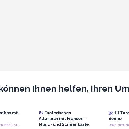
können Ihnen helfen, Ihren Ums
rotbox mit
6x
Esoterisches
3x
HH Taro
Altartuch mit Fransen –
Sonne
Mond- und Sonnenkarte
Unverbindliche Preisempfehlung : €14.00/Stück