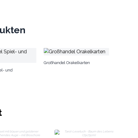
dukten
Großhandel Orakelkarten
el- und
t
T