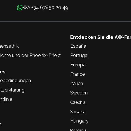
+34 67850 20 49
WA:
Entdecken Sie die AW-Fa
ensethik
España
chte und der Phoenix-Effekt
Portugal
Europa
hes
France
ebedingungen
Italien
tzerklärung
Sweden
tlinie
Czechia
Slovakia
Hungary
n
Romania