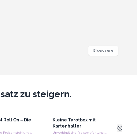
Bildergalerie
atz zu steigern.
t Roll On – Die
Kleine Tarotbox mit
Kris
Kartenhalter
130
Unverbindliche Preisempfehlung : €15.00/Stück
Unverbindliche Preisempfehlung : €9.35/Stück