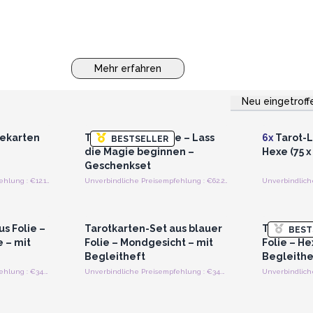
Mehr erfahren
Neu eingetroff
strieren
Anmelden oder Registrieren
Anmelde
preise
für Großhandelspreise
für G
ekarten
Tarot mit Goldfolie – Lass
6x
Tarot-L
BESTSELLER
die Magie beginnen –
Hexe (75 x
Geschenkset
Unverbindliche Preisempfehlung : €12.10/Stück
Unverbindliche Preisempfehlung : €62.20/Stück
strieren
Anmelden oder Registrieren
Anmelde
preise
für Großhandelspreise
für G
s Folie –
Tarotkarten-Set aus blauer
Tarotkarte
BEST
 – mit
Folie – Mondgesicht – mit
Folie – He
Begleitheft
Begleithe
Unverbindliche Preisempfehlung : €34.00/Stück
Unverbindliche Preisempfehlung : €34.00/Stück
strieren
Anmelden oder Registrieren
Anmelde
preise
für Großhandelspreise
für G