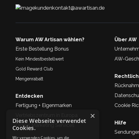
kundenkontakt@awartisan.de
Warum AW Artisan wählen?
Über AW
Erste Bestellung Bonus
Unternehm
AW-Geschi
Kein Mindestbestellwert
Gold Reward Club
Rechtlic
Mengenrabatt
Rücknahm
Datenschu
Entdecken
Fertigung + Eigenmarken
Cookie Rich
×
Vertriebszentrum in Europa
Diese Webseite verwendet
Hilfe
Digital Marketing Services
Cookies.
Sendunge
Wir verwenden Cookies, um die