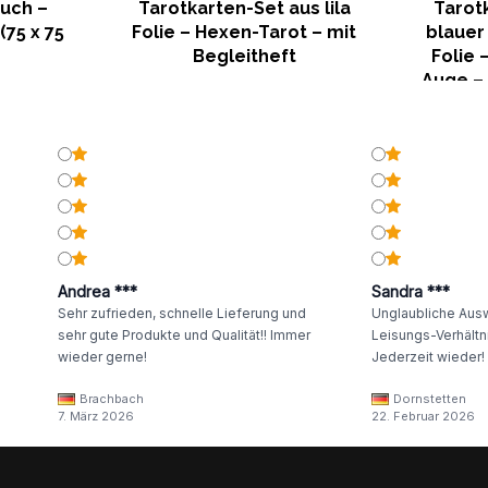
uch –
Tarotkarten-Set aus lila
Tarot
(75 x 75
Folie – Hexen-Tarot – mit
blauer
Begleitheft
Folie 
Auge –
Andrea ***
Sandra ***
Sehr zufrieden, schnelle Lieferung und
Unglaubliche Ausw
sehr gute Produkte und Qualität!! Immer
Leisungs-Verhältni
wieder gerne!
Jederzeit wieder!
Brachbach
Dornstetten
7. März 2026
22. Februar 2026