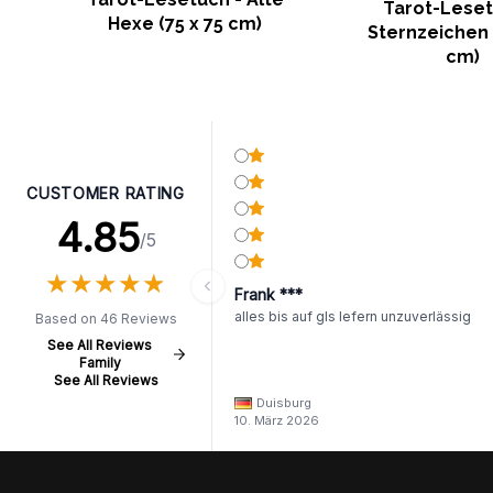
Tarot-Leset
Hexe (75 x 75 cm)
Sternzeichen 
cm)
CUSTOMER RATING
4.85
/5
★
★
★
★
★
★
★
★
★
★
Frank ***
alles bis auf gls lefern unzuverlässig
Based on 46 Reviews
See All Reviews
Family
See All Reviews
Duisburg
10. März 2026