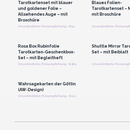
Tarotkartenset mit blauer
Blaues Folien-
und goldener Folie –
Tarotkartenset – 
Allsehendes Auge – mit
mit Broschüre
Broschüre
Unverbindliche Preisempfehlung : €14.40/Stück
Anmelden oder Registrieren
Anmelden oder Regi
für Großhandelspreise
für Großhandels
Rosa Box Rubinfolie
Shuttle Mirror Tar
Tarotkarten-Geschenkbox-
Set – mit Beiblatt
Set – mit Begleitheft
Unverbindliche Preisempfehlung : €36.00/Stück
Anmelden oder Registrieren
für Großhandelspreise
Wahrsagekarten der Göttin
(AW-Design)
Unverbindliche Preisempfehlung : €12.10/Stück