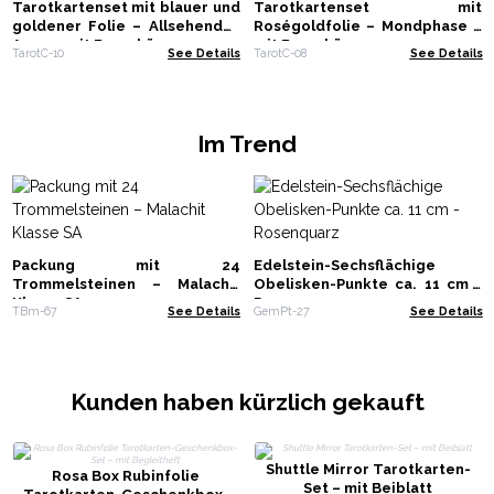
Tarotkartenset mit blauer und
Tarotkartenset mit
goldener Folie – Allsehendes
Roségoldfolie – Mondphase –
Auge – mit Broschüre
mit Broschüre
TarotC-10
See Details
TarotC-08
See Details
Im Trend
Packung mit 24
Edelstein-Sechsflächige
Trommelsteinen – Malachit
Obelisken-Punkte ca. 11 cm -
Klasse SA
Rosenquarz
TBm-67
See Details
GemPt-27
See Details
Kunden haben kürzlich gekauft
Shuttle Mirror Tarotkarten-
Rosa Box Rubinfolie
Set – mit Beiblatt