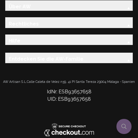
Über AW
Rechtliches
Hilfe
Entdecken Sie die AW-Familie
AW Artisan S.L.Calle Caleta de Velez n39, 41 PI Santa Tereza 29004 Málaga - Spanien
IdNr: ESB93657658
UID: ESB93657658