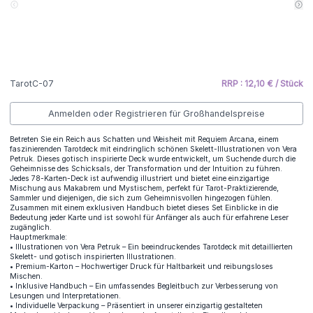
TarotC-07
RRP : 12,10 € / Stück
Anmelden oder Registrieren für Großhandelspreise
Betreten Sie ein Reich aus Schatten und Weisheit mit Requiem Arcana, einem
faszinierenden Tarotdeck mit eindringlich schönen Skelett-Illustrationen von Vera
Petruk. Dieses gotisch inspirierte Deck wurde entwickelt, um Suchende durch die
Geheimnisse des Schicksals, der Transformation und der Intuition zu führen.
Jedes 78-Karten-Deck ist aufwendig illustriert und bietet eine einzigartige
Mischung aus Makabrem und Mystischem, perfekt für Tarot-Praktizierende,
Sammler und diejenigen, die sich zum Geheimnisvollen hingezogen fühlen.
Zusammen mit einem exklusiven Handbuch bietet dieses Set Einblicke in die
Bedeutung jeder Karte und ist sowohl für Anfänger als auch für erfahrene Leser
zugänglich.
Hauptmerkmale:
• Illustrationen von Vera Petruk – Ein beeindruckendes Tarotdeck mit detaillierten
Skelett- und gotisch inspirierten Illustrationen.
• Premium-Karton – Hochwertiger Druck für Haltbarkeit und reibungsloses
Mischen.
• Inklusive Handbuch – Ein umfassendes Begleitbuch zur Verbesserung von
Lesungen und Interpretationen.
• Individuelle Verpackung – Präsentiert in unserer einzigartig gestalteten