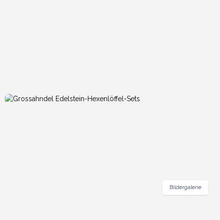
Teekannen-Sets perfekt.
Es ist ein komplettes Set für alle, die ihrem spirituellen Alltag
eine mystische und energetische Note verleihen möchten.
Natürliche Steine und hochwertige Materialien sorgen für ein
langlebiges und bezauberndes Produkt, ideal für Meditations-
und spirituelle Ritualpraktiker oder für diejenigen, die die
Energie von Edelsteinen suchen.
Kaufen Sie jetzt, um Ihren Kunden eine magische Note
zu verleihen!
Bildergalerie