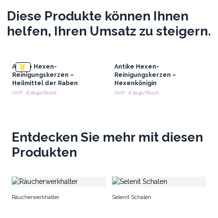
Diese Produkte können Ihnen
helfen, Ihren Umsatz zu steigern.
Antike Hexen-
Antike Hexen-
Reinigungskerzen –
Reinigungskerzen –
Heilmittel der Raben
Hexenkönigin
UVP : €20.90/Stück
UVP : €20.90/Stück
Entdecken Sie mehr mit diesen
Produkten
Se
Räucherwerkhalter
Selenit Schalen