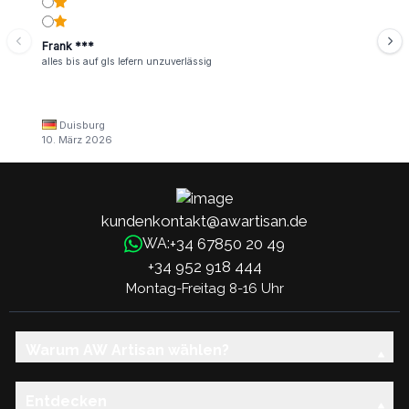
Frank ***
alles bis auf gls lefern unzuverlässig
Duisburg
10. März 2026
kundenkontakt@awartisan.de
+34 67850 20 49
WA:
+34 952 918 444
Montag-Freitag 8-16 Uhr
Warum AW Artisan wählen?
Entdecken