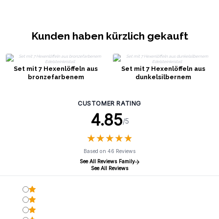
Kunden haben kürzlich gekauft
Set mit 7 Hexenlöffeln aus
Set mit 7 Hexenlöffeln aus
bronzefarbenem
dunkelsilbernem
Edelsteinkristall
Edelsteinkristall
CUSTOMER RATING
4.85
/5
★
★
★
★
★
★
★
★
★
★
Based on 46 Reviews
See All Reviews Family
See All Reviews