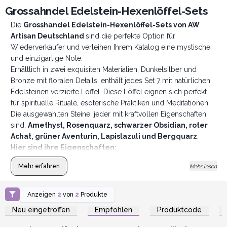
Grossahndel Edelstein-Hexenlöffel-Sets
Die
Grosshandel Edelstein-Hexenlöffel-Sets von AW
Artisan Deutschland
sind die perfekte Option für
Wiederverkäufer und verleihen Ihrem Katalog eine mystische
und einzigartige Note.
Erhältlich in zwei exquisiten Materialien, Dunkelsilber und
Bronze mit floralen Details, enthält jedes Set 7 mit natürlichen
Edelsteinen verzierte Löffel. Diese Löffel eignen sich perfekt
für spirituelle Rituale, esoterische Praktiken und Meditationen.
Die ausgewählten Steine, jeder mit kraftvollen Eigenschaften,
sind:
Amethyst, Rosenquarz, schwarzer Obsidian, roter
Achat, grüner Aventurin, Lapislazuli und Bergquarz
.
Hier sind ihre Eigenschaften:
Amethyst
: Stein der Reinigung und des Schutzes, ideal für
Mehr erfahren
Mehr lesen
Reinigungsrituale, Meditationen und zur Stärkung der
spirituellen Verbindung.
Rosenquarz
: Der Stein der bedingungslosen Liebe, der
Anzeigen
2
von
2
Produkte
Anmelden oder
Anmelden oder
Harmonie, inneren Frieden und emotionale Heilungsrituale
Registrieren für
Registrieren für
Neu eingetroffen
Empfohlen
Produktcode
Großhandelspreise
Großhandelspreise
fördert.
Schwarzer Obsidian:
Kraftvoller Schutzstein, der verwendet