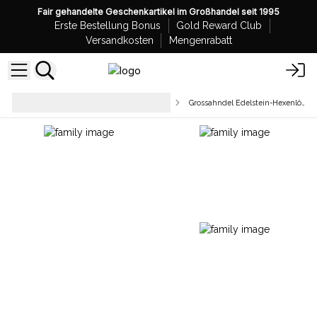
Fair gehandelte Geschenkartikel im Großhandel seit 1995
Erste Bestellung Bonus
Gold Reward Club
Versandkosten
Mengenrabatt
Heilungsstäbe & Esoterische
Grossahndel Edelstein-Hexenlöffel-Sets
Accessoires