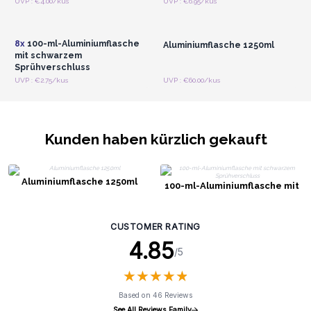
Anmelden oder
Anmelden oder
UVP : €4.00/kus
UVP : €6.95/kus
Registrieren für
Registrieren für
Großhandelspreise
Großhandelspreise
8x
100-ml-Aluminiumflasche
Aluminiumflasche 1250ml
mit schwarzem
Sprühverschluss
UVP : €2.75/kus
UVP : €60.00/kus
Kunden haben kürzlich gekauft
Aluminiumflasche 1250ml
100-ml-Aluminiumflasche mit
schwarzem Sprühverschluss
CUSTOMER RATING
4.85
/5
★
★
★
★
★
★
★
★
★
★
Based on 46 Reviews
See All Reviews Family