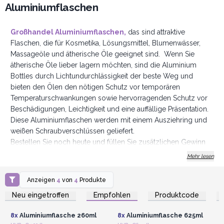
Aluminiumflaschen
Großhandel Aluminiumflaschen,
das sind attraktive
Flaschen, die für Kosmetika, Lösungsmittel, Blumenwässer,
Massageöle und ätherische Öle geeignet sind. Wenn Sie
ätherische Öle lieber lagern möchten, sind die Aluminium
Bottles durch Lichtundurchlässigkeit der beste Weg und
bieten den Ölen den nötigen Schutz vor temporären
Temperaturschwankungen sowie hervorragenden Schutz vor
Beschädigungen, Leichtigkeit und eine auffällige Präsentation.
Diese Aluminiumflaschen werden mit einem Ausziehring und
weißen Schraubverschlüssen geliefert.
Bestellen Sie noch heute und füllen Sie zusätzlichen Gewinn
ab!
Mehr lesen
Anzeigen
4
von
4
Produkte
Anmelden oder
Anmelden oder
Registrieren für
Registrieren für
Neu eingetroffen
Empfohlen
Produktcode
Großhandelspreise
Großhandelspreise
8x
Aluminiumflasche 260ml
8x
Aluminiumflasche 625ml