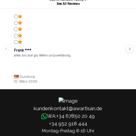
See All Reviews
Frank ***
alles bis auf gls lefern unzuverlässig
Duisburg
10. März 2026
kundenkontakt@awartisan.de
+34 67850 20 49
WA:
+34 952 918 444
Montag-Freitag 8-16 Uhr