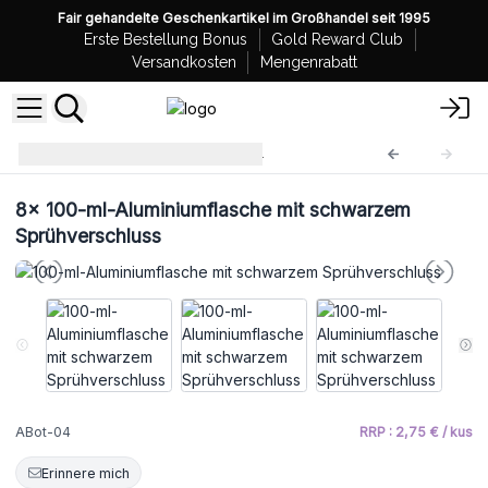
Fair gehandelte Geschenkartikel im Großhandel seit 1995
Erste Bestellung Bonus
Gold Reward Club
Versandkosten
Mengenrabatt
Aluminiumflaschen
ABot-04
8x
100-ml-Aluminiumflasche mit schwarzem
Sprühverschluss
ABot-04
RRP : 2,75 € / kus
Erinnere mich