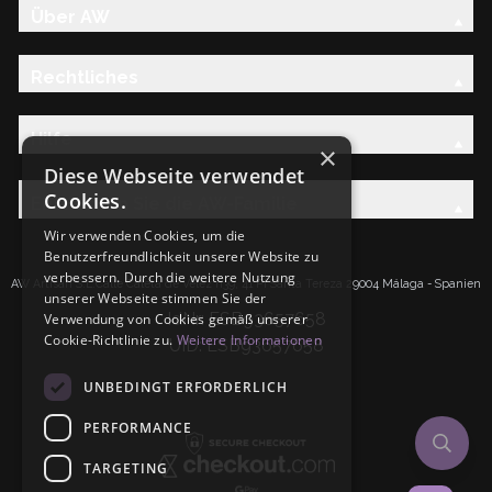
Über AW
Rechtliches
Hilfe
×
Diese Webseite verwendet
Cookies.
Entdecken Sie die AW-Familie
Wir verwenden Cookies, um die
Benutzerfreundlichkeit unserer Website zu
verbessern. Durch die weitere Nutzung
AW Artisan S.L.Calle Caleta de Velez n39, 41 PI Santa Tereza 29004 Málaga - Spanien
unserer Webseite stimmen Sie der
IdNr: ESB93657658
Verwendung von Cookies gemäß unserer
Cookie-Richtlinie zu.
Weitere Informationen
UID: ESB93657658
UNBEDINGT ERFORDERLICH
PERFORMANCE
TARGETING