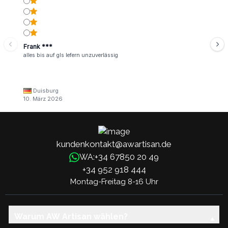
Frank ***
alles bis auf gls lefern unzuverlässig
Duisburg
10. März 2026
kundenkontakt@awartisan.de
+34 67850 20 49
WA:
+34 952 918 444
Montag-Freitag 8-16 Uhr
Warum AW Artisan wählen?