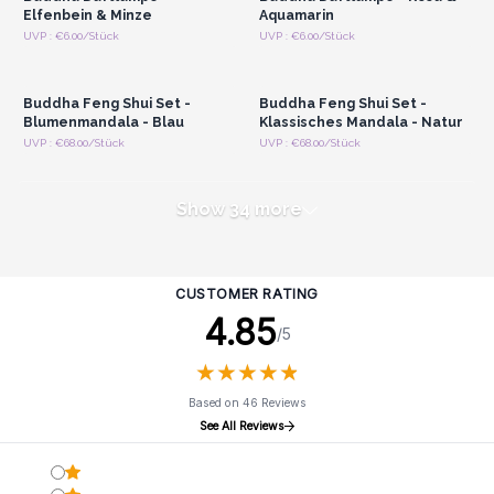
Elfenbein & Minze
Aquamarin
Anmelden oder
Anmelden oder
UVP : €6.00/Stück
UVP : €6.00/Stück
Registrieren für
Registrieren für
Großhandelspreise
Großhandelspreise
Buddha Feng Shui Set -
Buddha Feng Shui Set -
Blumenmandala - Blau
Klassisches Mandala - Natur
UVP : €68.00/Stück
UVP : €68.00/Stück
Show 34 more
CUSTOMER RATING
4.85
/5
★
★
★
★
★
★
★
★
★
★
Based on 46 Reviews
See All Reviews