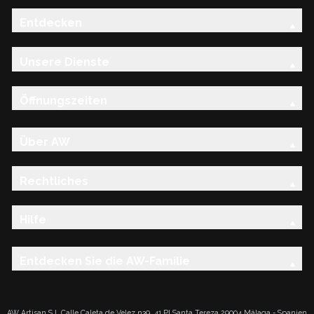
Entdecken
Unsere Dienste
Öffnungszeiten
Über AW
Rechtliches
Hilfe
Entdecken Sie die AW-Familie
AW Artisan S.L.Calle Caleta de Velez n39, 41 PI Santa Tereza 29004 Málaga - Spanien