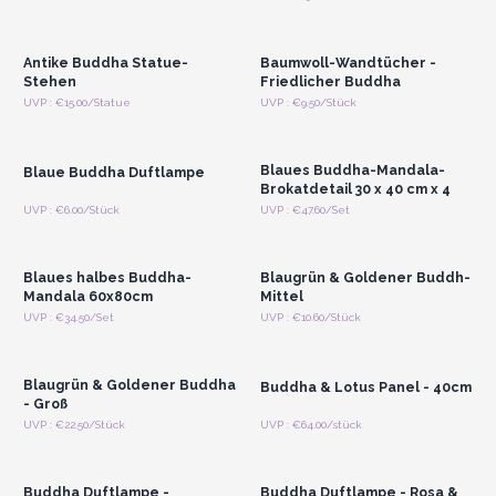
Registrieren für
Registrieren für
Großhandelspreise
Großhandelspreise
Antike Buddha Statue-
Baumwoll-Wandtücher -
Stehen
Friedlicher Buddha
Anmelden oder
Anmelden oder
UVP : €15.00/Statue
UVP : €9.50/Stück
Registrieren für
Registrieren für
Großhandelspreise
Großhandelspreise
Blaues Buddha-Mandala-
Blaue Buddha Duftlampe
Brokatdetail 30 x 40 cm x 4
Anmelden oder
Anmelden oder
UVP : €6.00/Stück
UVP : €47.60/Set
Registrieren für
Registrieren für
Großhandelspreise
Großhandelspreise
Blaues halbes Buddha-
Blaugrün & Goldener Buddh-
Mandala 60x80cm
Mittel
Anmelden oder
Anmelden oder
UVP : €34.50/Set
UVP : €10.60/Stück
Registrieren für
Registrieren für
Großhandelspreise
Großhandelspreise
Blaugrün & Goldener Buddha
Buddha & Lotus Panel - 40cm
- Groß
Anmelden oder
Anmelden oder
UVP : €22.50/Stück
UVP : €64.00/stück
Registrieren für
Registrieren für
Großhandelspreise
Großhandelspreise
Buddha Duftlampe -
Buddha Duftlampe - Rosa &