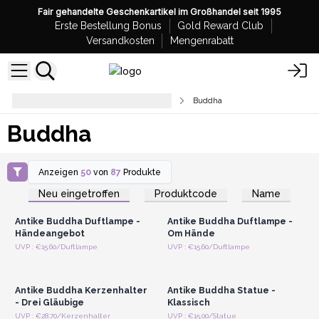
Fair gehandelte Geschenkartikel im Großhandel seit 1995
Erste Bestellung Bonus
Gold Reward Club
Versandkosten
Mengenrabatt
Wohndekoration und Accessoires
Buddha
Buddha
Anzeigen
50
von
87
Produkte
Anmelden oder
Anmelden oder
Registrieren für
Registrieren für
Neu eingetroffen
Produktcode
Name
Großhandelspreise
Großhandelspreise
Antike Buddha Duftlampe -
Antike Buddha Duftlampe -
Händeangebot
Om Hände
Anmelden oder
Anmelden oder
UVP : €15.60/Duftlampe
UVP : €15.60/Duftlampe
Registrieren für
Registrieren für
Großhandelspreise
Großhandelspreise
Antike Buddha Kerzenhalter
Antike Buddha Statue -
- Drei Gläubige
Klassisch
Anmelden oder
Anmelden oder
UVP : €28.70/Kerzenhalter
UVP : €15.00/Statue