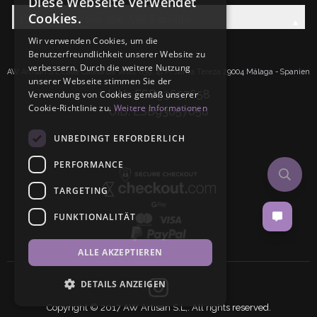
Diese Webseite verwendet
Cookies.
Entdecken Sie die AW-Familie
Wir verwenden Cookies, um die
Benutzerfreundlichkeit unserer Website zu
verbessern. Durch die weitere Nutzung
AW Artisan S.L.Calle Caleta de Velez n39, 41 PI Santa Tereza 29004 Málaga - Spanien
unserer Webseite stimmen Sie der
IdNr: ESB93657658
Verwendung von Cookies gemäß unserer
Cookie-Richtlinie zu.
Weitere Informationen
UID: ESB93657658
UNBEDINGT ERFORDERLICH
PERFORMANCE
TARGETING
FUNKTIONALITÄT
ALLE AKZEPTIEREN
DETAILS ANZEIGEN
Copyright © 2017 AW Artisan S.L,. All rights reserved.