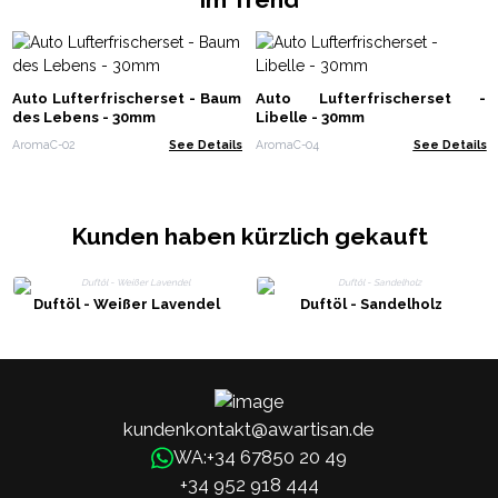
Auto Lufterfrischerset - Baum
Auto Lufterfrischerset -
des Lebens - 30mm
Libelle - 30mm
AromaC-02
See Details
AromaC-04
See Details
Kunden haben kürzlich gekauft
Duftöl - Weißer Lavendel
Duftöl - Sandelholz
kundenkontakt@awartisan.de
+34 67850 20 49
WA:
+34 952 918 444