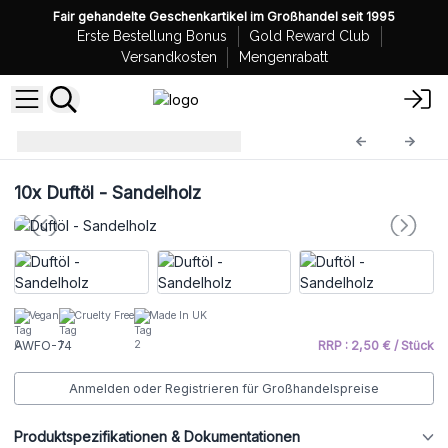
Fair gehandelte Geschenkartikel im Großhandel seit 1995
Erste Bestellung Bonus
Gold Reward Club
Versandkosten
Mengenrabatt
Duftöle
AWFO-74
10x
Duftöl - Sandelholz
Vegan
Cruelty Free
Made In UK
AWFO-74
RRP : 2,50 € / Stück
Anmelden oder Registrieren für Großhandelspreise
Produktspezifikationen & Dokumentationen