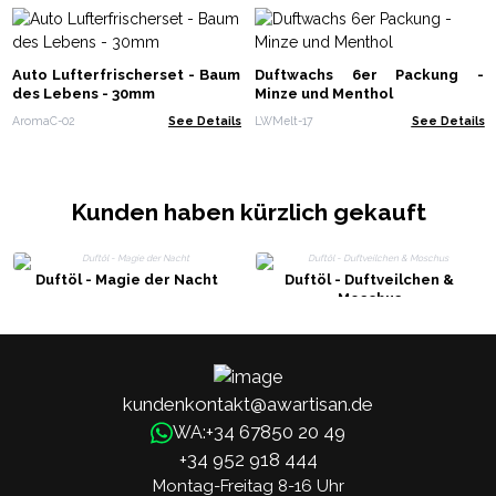
Auto Lufterfrischerset - Baum
Duftwachs 6er Packung -
des Lebens - 30mm
Minze und Menthol
AromaC-02
See Details
LWMelt-17
See Details
Kunden haben kürzlich gekauft
Duftöl - Magie der Nacht
Duftöl - Duftveilchen &
Moschus
kundenkontakt@awartisan.de
+34 67850 20 49
WA:
+34 952 918 444
Montag-Freitag 8-16 Uhr