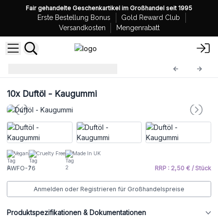
Fair gehandelte Geschenkartikel im Großhandel seit 1995
Erste Bestellung Bonus
Gold Reward Club
Versandkosten
Mengenrabatt
Duftöle
AWFO-76
10x
Duftöl - Kaugummi
Vegan
Cruelty Free
Made In UK
AWFO-76
RRP : 2,50 € / Stück
Anmelden oder Registrieren für Großhandelspreise
Produktspezifikationen & Dokumentationen