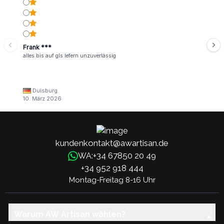
Frank ***
alles bis auf gls lefern unzuverlässig
Duisburg
10. März 2026
kundenkontakt@awartisan.de
+34 67850 20 49
WA:
+34 952 918 444
Montag-Freitag 8-16 Uhr
Warum AW Artisan wählen?