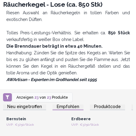
Räucherkegel - Lose (ca. 850 Stk)
Riesen Auswahl an Räucherkegeln in tollen Farben und
exotischen Düften.
Tolles Preis-Leistungs-Verhältnis. Sie erhalten ca.
850 Stück
verkaufsfertig in weißer Box ohne Label.
Die Brenndauer beträgt in etwa 40 Minuten.
Handhabung: Zünden Sie die Spitze des Kegels an. Warten Sie
bis es zu glühen anfängt und pusten Sie die Flamme aus. Jetzt
können Sie den Kegel in ein Räuchergefäß stellen und das
tolle Aroma und die Optik genießen.
AWArtisan - Experten im Großhandel seit 1995
Anzeigen
23
von
23
Produkte
Anmelden oder
Anmelden oder
Registrieren für
Registrieren für
Neu eingetroffen
Empfohlen
Produktcode
Großhandelspreise
Großhandelspreise
Bernstein
Erdbeere
Anmelden oder
Anmelden oder
UVP : €37.50/Stück
UVP : €37.50/Stück
Registrieren für
Registrieren für
Großhandelspreise
Großhandelspreise