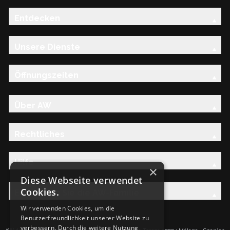
Entdecken
Unsere Dienste
Öffnungszeiten
Über AW
Rechtliches
Hilfe
×
Diese Webseite verwendet
Cookies.
Entdecken Sie die AW-Familie
Wir verwenden Cookies, um die
Benutzerfreundlichkeit unserer Website zu
verbessern. Durch die weitere Nutzung