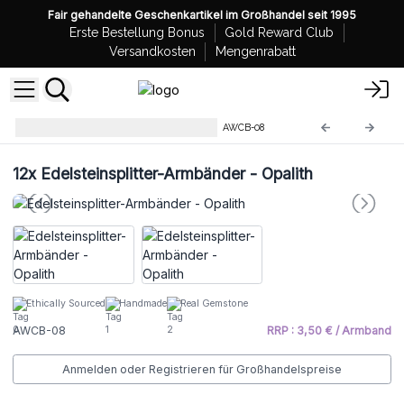
Fair gehandelte Geschenkartikel im Großhandel seit 1995
Erste Bestellung Bonus
Gold Reward Club
Versandkosten
Mengenrabatt
Edelsteinsplitter-Armbänder
AWCB-08
12x
Edelsteinsplitter-Armbänder - Opalith
Ethically Sourced
Handmade
Real Gemstone
AWCB-08
RRP : 3,50 € / Armband
Anmelden oder Registrieren für Großhandelspreise