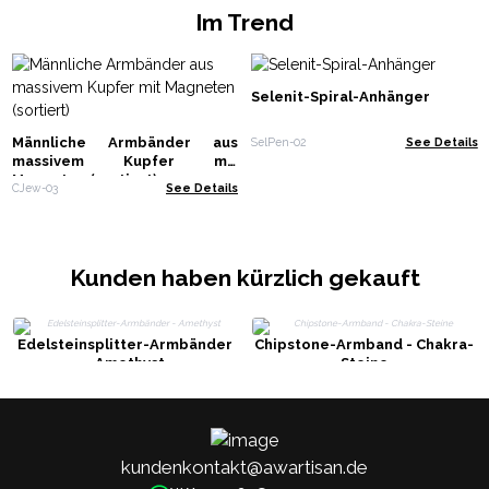
Im Trend
Selenit-Spiral-Anhänger
Männliche Armbänder aus
SelPen-02
See Details
massivem Kupfer mit
Magneten (sortiert)
CJew-03
See Details
Kunden haben kürzlich gekauft
Edelsteinsplitter-Armbänder
Chipstone-Armband - Chakra-
- Amethyst
Steine
kundenkontakt@awartisan.de