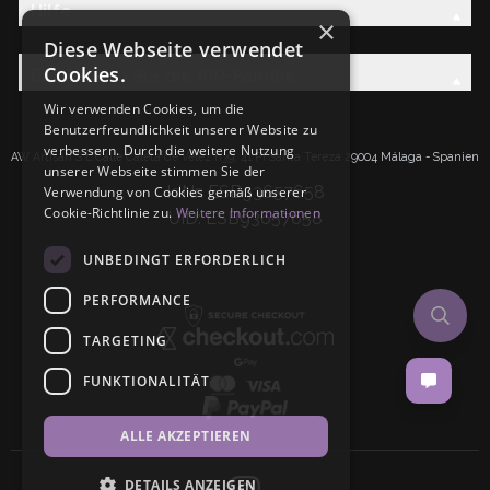
Hilfe
×
Diese Webseite verwendet
Cookies.
Entdecken Sie die AW-Familie
Wir verwenden Cookies, um die
Benutzerfreundlichkeit unserer Website zu
verbessern. Durch die weitere Nutzung
AW Artisan S.L.Calle Caleta de Velez n39, 41 PI Santa Tereza 29004 Málaga - Spanien
unserer Webseite stimmen Sie der
IdNr: ESB93657658
Verwendung von Cookies gemäß unserer
Cookie-Richtlinie zu.
Weitere Informationen
UID: ESB93657658
UNBEDINGT ERFORDERLICH
PERFORMANCE
TARGETING
FUNKTIONALITÄT
ALLE AKZEPTIEREN
DETAILS ANZEIGEN