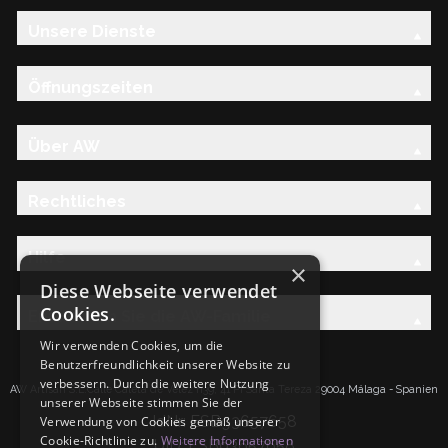
Unsere Dienste
Öffnungszeiten
Über AW
Rechtliches
Hilfe
×
Diese Webseite verwendet
Cookies.
Entdecken Sie die AW-Familie
Wir verwenden Cookies, um die
Benutzerfreundlichkeit unserer Website zu
verbessern. Durch die weitere Nutzung
AW Artisan S.L.Calle Caleta de Velez n39, 41 PI Santa Tereza 29004 Málaga - Spanien
unserer Webseite stimmen Sie der
IdNr: ESB93657658
Verwendung von Cookies gemäß unserer
Cookie-Richtlinie zu.
Weitere Informationen
UID: ESB93657658