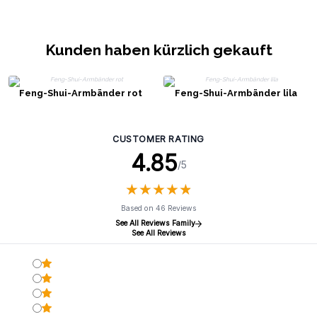
Kunden haben kürzlich gekauft
Feng-Shui-Armbänder rot
Feng-Shui-Armbänder lila
CUSTOMER RATING
4.85
/5
★
★
★
★
★
★
★
★
★
★
Based on 46 Reviews
See All Reviews Family
See All Reviews