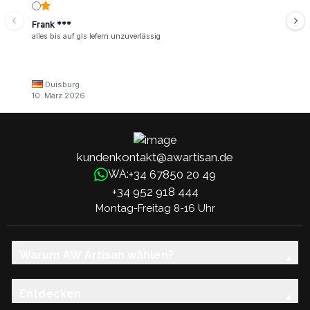
Frank ***
alles bis auf gls lefern unzuverlässig
Duisburg
10. März 2026
kundenkontakt@awartisan.de
+34 67850 20 49
WA:
+34 952 918 444
Montag-Freitag 8-16 Uhr
Warum AW Artisan wählen?
Entdecken