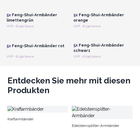
Registrieren für
Registrieren für
Großhandelspreise
Großhandelspreise
5x
Feng-Shui-Armbänder
5x
Feng-Shui-Armbänder
limettengrün
orange
Anmelden oder
Anmelden oder
UVP : €2.50/piece
UVP : €2.50/piece
Registrieren für
Registrieren für
Großhandelspreise
Großhandelspreise
5x
Feng-Shui-Armbänder
5x
Feng-Shui-Armbänder rot
schwarz
UVP : €2.50/piece
UVP : €2.50/piece
Entdecken Sie mehr mit diesen
Produkten
F
Kraftarmbänder
Edelsteinsplitter-Armbänder