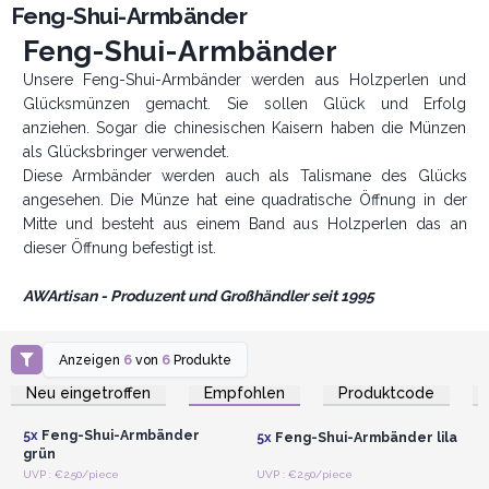
Feng-Shui-Armbänder
Feng-Shui-Armbänder
Unsere Feng-Shui-Armbänder werden aus Holzperlen und
Glücksmünzen gemacht. Sie sollen Glück und Erfolg
anziehen. Sogar die chinesischen Kaisern haben die Münzen
als Glücksbringer verwendet.
Diese Armbänder werden auch als Talismane des Glücks
angesehen. Die Münze hat eine quadratische Öffnung in der
Mitte und besteht aus einem Band aus Holzperlen das an
dieser Öffnung befestigt ist.
AWArtisan - Produzent und Großhändler seit 1995
Anzeigen
6
von
6
Produkte
Anmelden oder
Anmelden oder
Registrieren für
Registrieren für
Neu eingetroffen
Empfohlen
Produktcode
Großhandelspreise
Großhandelspreise
5x
Feng-Shui-Armbänder
5x
Feng-Shui-Armbänder lila
grün
Anmelden oder
Anmelden oder
UVP : €2.50/piece
UVP : €2.50/piece