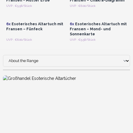
Fransen - Mutter Erde
Fransen – Chakra-Diagramm
Anmelden oder
Anmelden oder
UVP : €5.58/Stück
UVP : €6.00/Stück
Registrieren für
Registrieren für
Großhandelspreise
Großhandelspreise
6x
Esoterisches Altartuch mit
6x
Esoterisches Altartuch mit
Fransen – Fünfeck
Fransen – Mond- und
Sonnenkarte
UVP : €6.00/Stück
UVP : €5.58/Stück