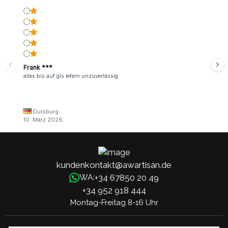
Frank ***
alles bis auf gls lefern unzuverlässig
Duisburg
10. März 2026
kundenkontakt@awartisan.de
+34 67850 20 49
WA:
+34 952 918 444
Montag-Freitag 8-16 Uhr