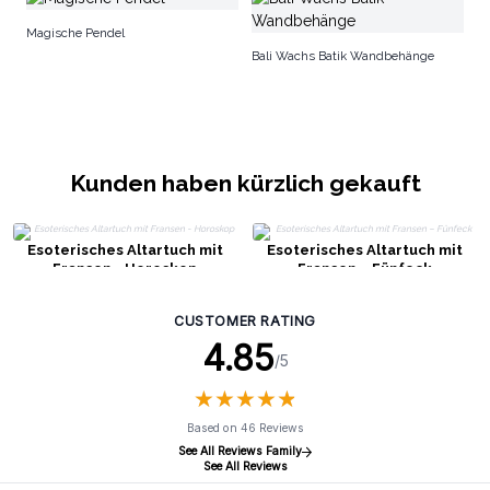
H
Magische Pendel
W
Bali Wachs Batik Wandbehänge
Kunden haben kürzlich gekauft
Esoterisches Altartuch mit
Esoterisches Altartuch mit
Fransen - Horoskop
Fransen – Fünfeck
CUSTOMER RATING
4.85
/5
★
★
★
★
★
★
★
★
★
★
Based on 46 Reviews
See All Reviews Family
See All Reviews