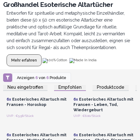
Großhandel Esoterische Altartücher
Entworfen für spirituelle und metaphysische Einzelhändler,
bieten diese 50 x 50 cm esoterische Altartücher eine
praktische und optisch auffällige Grundlage für rituelle,
meditative und Tarot-Arbeit. Kompakt, leicht zu vermarkten
und einfach zusammenzufalten oder auszustellen, eignen sie
sich sowohl für Regal- als auch Thekenpräsentationen.
Mehr erfahren
100% Cotton
Made In India
Anzeigen
6
von
6
Produkte
Anmelden oder
Anmelden oder
Registrieren für
Registrieren für
Neu eingetroffen
Empfohlen
Produktcode
Großhandelspreise
Großhandelspreise
6x
Esoterisches Altartuch mit
6x
Esoterisches Altartuch mit
Fransen - Horoskop
Fransen - Leben, Tod,
Wiedergeburt
Anmelden oder
Anmelden oder
UVP : €5.58/Stück
UVP : €6.00/Stück
Registrieren für
Registrieren für
Großhandelspreise
Großhandelspreise
6x
Esoterisches Altartuch mit
6x
Esoterisches Altartuch mit