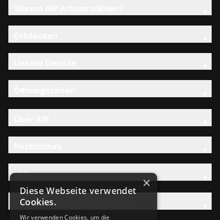
Warum AW Artisan wählen?
Entdecken
Unsere Dienste
Öffnungszeiten
Über AW
Rechtliches
Hilfe
×
Diese Webseite verwendet
Cookies.
Entdecken Sie die AW-Familie
Wir verwenden Cookies, um die