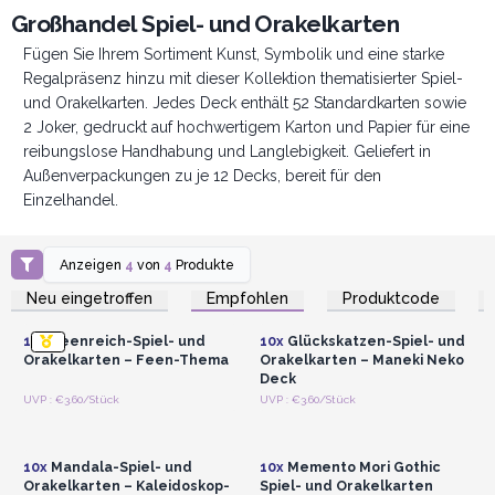
Großhandel Spiel- und Orakelkarten
Fügen Sie Ihrem Sortiment Kunst, Symbolik und eine starke
Regalpräsenz hinzu mit dieser Kollektion thematisierter Spiel-
und Orakelkarten. Jedes Deck enthält 52 Standardkarten sowie
2 Joker, gedruckt auf hochwertigem Karton und Papier für eine
reibungslose Handhabung und Langlebigkeit. Geliefert in
Außenverpackungen zu je 12 Decks, bereit für den
Einzelhandel.
Anzeigen
4
von
4
Produkte
Anmelden oder
Anmelden oder
Registrieren für
Registrieren für
Neu eingetroffen
Empfohlen
Produktcode
Großhandelspreise
Großhandelspreise
10x
Feenreich-Spiel- und
10x
Glückskatzen-Spiel- und
Orakelkarten – Feen-Thema
Orakelkarten – Maneki Neko
Deck
Anmelden oder
Anmelden oder
UVP : €3.60/Stück
UVP : €3.60/Stück
Registrieren für
Registrieren für
Großhandelspreise
Großhandelspreise
10x
Mandala-Spiel- und
10x
Memento Mori Gothic
Orakelkarten – Kaleidoskop-
Spiel- und Orakelkarten