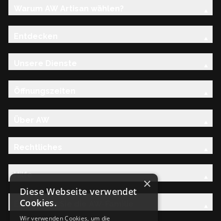
Warum AW Artisan wählen?
Entdecken
Unsere Dienste
Öffnungszeiten
Über AW
Rechtliches
Hilfe
×
Diese Webseite verwendet
Cookies.
Entdecken Sie die AW-Familie
Wir verwenden Cookies, um die