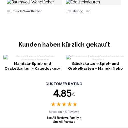
Gr
Baumwoll-Wandtücher
Edelsteinfiguren
Kunden haben kürzlich gekauft
Mandala-Spiel- und
Glückskatzen-Spiel- und
Orakelkarten – Kaleidoskop-
Orakelkarten – Maneki Neko
Symmetrie
Deck
CUSTOMER RATING
4.85
/5
★
★
★
★
★
★
★
★
★
★
Based on 46 Reviews
See All Reviews Family
See All Reviews