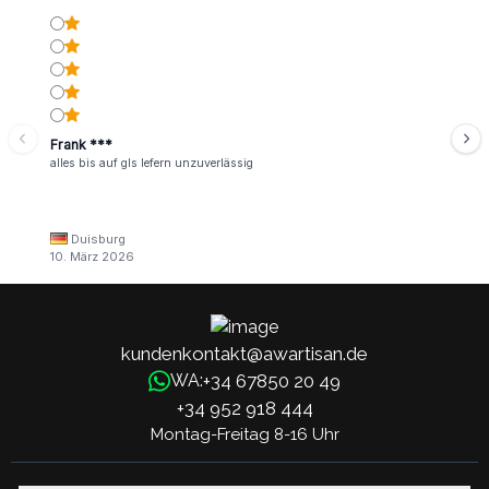
Frank ***
alles bis auf gls lefern unzuverlässig
Duisburg
10. März 2026
kundenkontakt@awartisan.de
+34 67850 20 49
WA:
+34 952 918 444
Montag-Freitag 8-16 Uhr