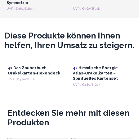
Symmetrie
UVP : €3.60/Stück
UVP : €3.60/Stück
Diese Produkte können Ihnen
helfen, Ihren Umsatz zu steigern.
4x
Das Zauberbuch-
4x
Himmlische Energie-
Orakelkarten-Hexendeck
Atlas-Orakelkarten –
Spirituelles Kartenset
UVP : €4.80/Stück
UVP : €4.80/Stück
Entdecken Sie mehr mit diesen
Produkten