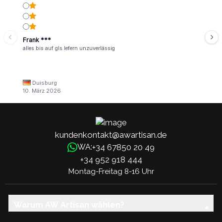
Frank ***
alles bis auf gls lefern unzuverlässig
Duisburg
10. März 2026
kundenkontakt@awartisan.de
+34 67850 20 49
WA:
+34 952 918 444
Montag-Freitag 8-16 Uhr
Warum AW Artisan wählen?