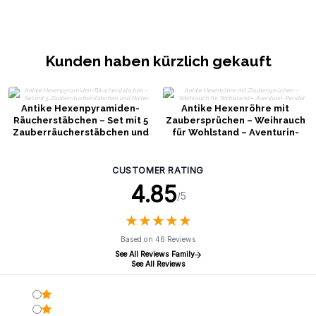
Kunden haben kürzlich gekauft
Antike Hexenpyramiden-
Antike Hexenröhre mit
Räucherstäbchen – Set mit 5
Zaubersprüchen – Weihrauch
Zauberräucherstäbchen und
für Wohlstand – Aventurin-
Halter
Pendel
CUSTOMER RATING
4.85
/5
★
★
★
★
★
★
★
★
★
★
Based on 46 Reviews
See All Reviews Family
See All Reviews