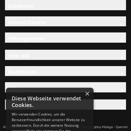
Entdecken
Unsere Dienste
Öffnungszeiten
Über AW
Rechtliches
Hilfe
×
Diese Webseite verwendet
Cookies.
Entdecken Sie die AW-Familie
Wir verwenden Cookies, um die
Benutzerfreundlichkeit unserer Website zu
verbessern. Durch die weitere Nutzung
AW Artisan S.L.Calle Caleta de Velez n39, 41 PI Santa Tereza 29004 Málaga - Spanien
unserer Webseite stimmen Sie der