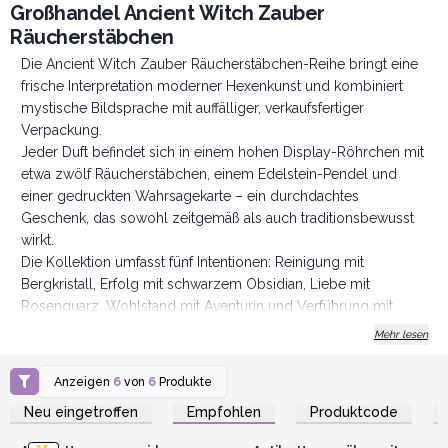
Großhandel Ancient Witch Zauber
Räucherstäbchen
Die Ancient Witch Zauber Räucherstäbchen-Reihe bringt eine
frische Interpretation moderner Hexenkunst und kombiniert
mystische Bildsprache mit auffälliger, verkaufsfertiger
Verpackung.
Jeder Duft befindet sich in einem hohen Display-Röhrchen mit
etwa zwölf Räucherstäbchen, einem Edelstein-Pendel und
einer gedruckten Wahrsagekarte – ein durchdachtes
Geschenk, das sowohl zeitgemäß als auch traditionsbewusst
wirkt.
Die Kollektion umfasst fünf Intentionen: Reinigung mit
Bergkristall, Erfolg mit schwarzem Obsidian, Liebe mit
Rosenquarz, Wohlstand mit Aventurin und Verführung mit
Amethyst-Pendel.
Mehr lesen
Jeder Edelstein wurde sorgfältig gewählt, um den Zweck der
jeweiligen Mischung widerzuspiegeln und bietet eine einfache
Anzeigen
6
von
6
Produkte
Anmelden oder
Anmelden oder
Geschichte, die Sie Kunden präsentieren können, die
Registrieren für
Registrieren für
Neu eingetroffen
Empfohlen
Produktcode
Großhandelspreise
Großhandelspreise
spirituelle, kristallin inspirierte oder lifestyle-orientierte
Produkte schätzen.