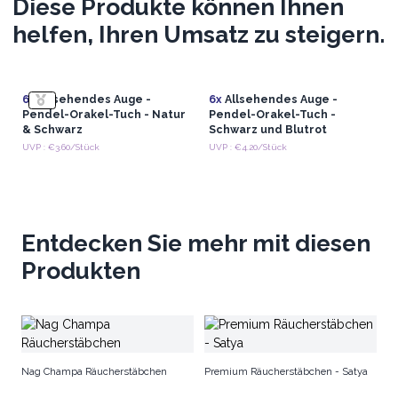
Diese Produkte können Ihnen
helfen, Ihren Umsatz zu steigern.
6x
Allsehendes Auge -
6x
Allsehendes Auge -
Pendel-Orakel-Tuch - Natur
Pendel-Orakel-Tuch -
& Schwarz
Schwarz und Blutrot
UVP : €3.60/Stück
UVP : €4.20/Stück
Entdecken Sie mehr mit diesen
Produkten
Rä
Nag Champa Räucherstäbchen
Premium Räucherstäbchen - Satya