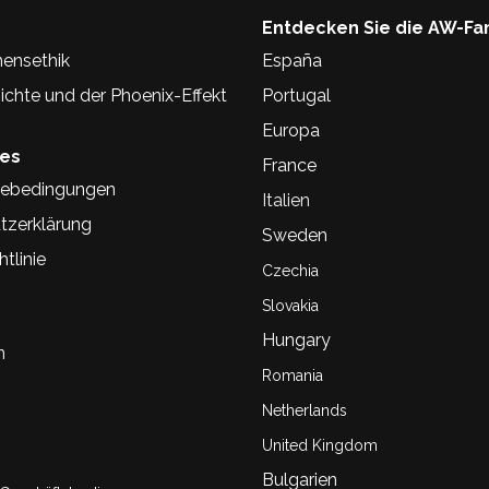
Entdecken Sie die AW-Fa
ensethik
España
chte und der Phoenix-Effekt
Portugal
Europa
hes
France
ebedingungen
Italien
tzerklärung
Sweden
tlinie
Czechia
Slovakia
Hungary
n
Romania
Netherlands
United Kingdom
Bulgarien