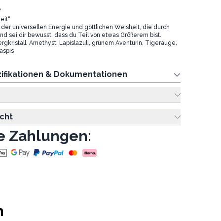
“
eit“
 der universellen Energie und göttlichen Weisheit, die durch
 und sei dir bewusst, dass du Teil von etwas Größerem bist.
ergkristall, Amethyst, Lapislazuli, grünem Aventurin, Tigerauge,
aspis
ifikationen & Dokumentationen
cht
e Zahlungen:
n