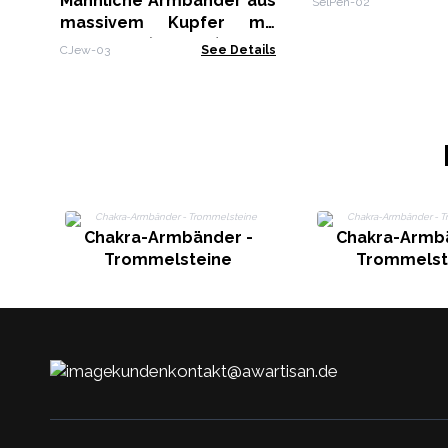
Männliche Armbänder aus
SelPen-02
massivem Kupfer mit
Magneten (sortiert)
CJew-03
See Details
Chakra-Armbänder -
Chakra-Armb
Trommelsteine
Trommelst
kundenkontakt@awartisan.de