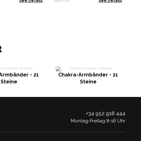
See Details
AWPS-11
See Details
t
Armbänder - 21
Chakra-Armbänder - 21
Steine
Steine
+34 952 918 444
Montag-Freitag 8-16 Uhr