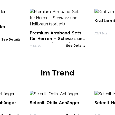
Kraftarm
änder -
Premium-Armband-Sets
AWPS-11
für Herren – Schwarz und
See Details
Hellbraun (sortiert)
MBS-09
See Details
Im Trend
Anhänger
Selenit-Oblix-Anhänger
Selenit-