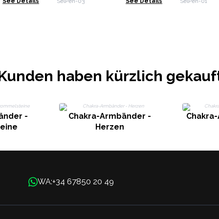
See Details
SelPen-03
See Details
SelPen-01
Kunden haben kürzlich gekauf
änder -
Chakra-Armbänder -
Chakra-
eine
Herzen
+34 67850 20 49
WA: