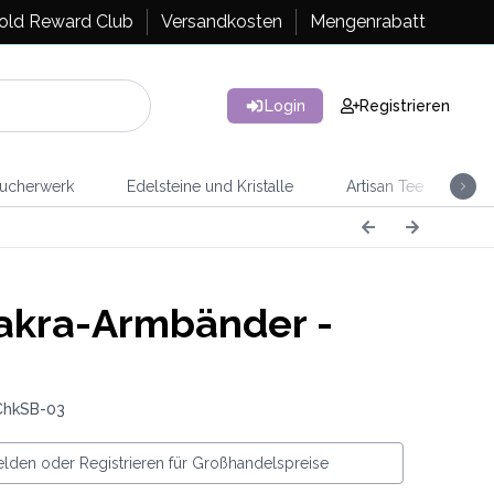
old Reward Club
Versandkosten
Mengenrabatt
Login
Registrieren
ucherwerk
Edelsteine und Kristalle
Artisan Tee
Ra
kra-Armbänder -
ChkSB-03
lden oder Registrieren für Großhandelspreise