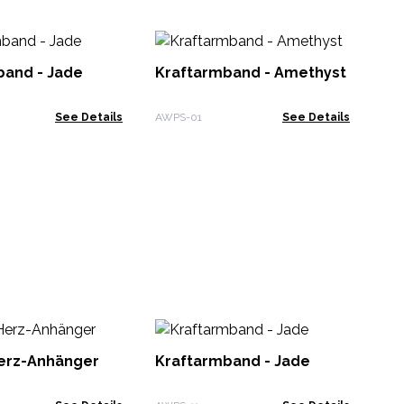
Ed
Ar
band - Jade
Kraftarmband - Amethyst
GDP
See Details
AWPS-01
See Details
Ch
Ch
Herz-Anhänger
Kraftarmband - Jade
AWC