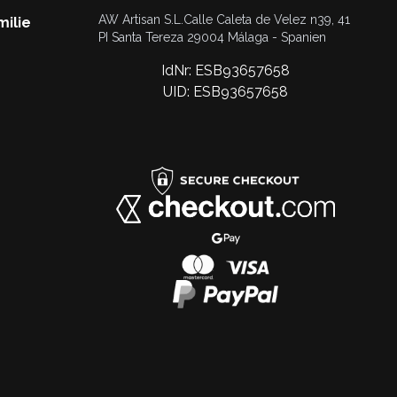
AW Artisan S.L.Calle Caleta de Velez n39, 41
milie
PI Santa Tereza 29004 Málaga - Spanien
IdNr: ESB93657658
UID: ESB93657658