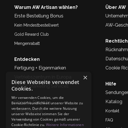
Warum AW Artisan wählen?
Über AW
Erste Bestellung Bonus
Unternehm
AW-Geschi
Kein Mindestbestellwert
Gold Reward Club
Rechtlic
Mengenrabatt
Rücknahm
Datenschu
Entdecken
Fertigung + Eigenmarken
Cookie Rich
×
Vertriebszentrum in Europa
Diese Webseite verwendet
Hilfe
Digital Marketing Services
Cookies.
Sendunge
Wir verwenden Cookies, um die
Katalog
Unsere Dienste
Benutzerfreundlichkeit unserer Website zu
verbessern. Durch die weitere Nutzung
Dropshipping
Kontakt
unserer Webseite stimmen Sie der
Verwendung von Cookies gemäß unserer
Fullfilment
FAQ
Cookie-Richtlinie zu.
Weitere Informationen