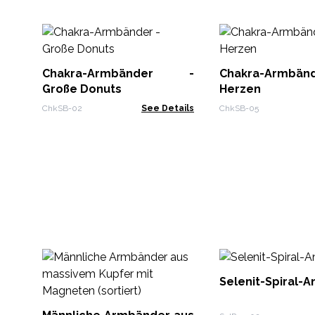
Chakra-Armbänder -
Chakra-Armb
Große Donuts
Herzen
ChkSB-02
See Details
ChkSB-05
Selenit-Spiral-