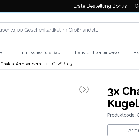
Erste Bestellung Bonus
G
e
Himmlisches fürs Bad
Haus und Gartendeko
Rä
g-Chakra-Armbändern
ChkSB-03
3x
Cha
Kugel
Produktcode: 
Anme