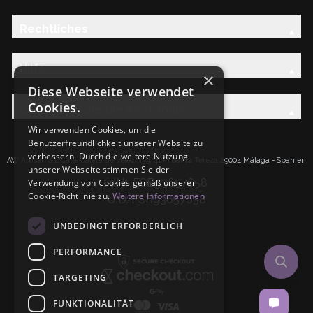
Rechtliches
Hilfe
×
Diese Webseite verwendet
Cookies.
Entdecken Sie die AW-Familie
Wir verwenden Cookies, um die
Benutzerfreundlichkeit unserer Website zu
verbessern. Durch die weitere Nutzung
AW Artisan S.L.Calle Caleta de Velez n39, 41 PI Santa Tereza 29004 Málaga - Spanien
unserer Webseite stimmen Sie der
IdNr: ESB93657658
Verwendung von Cookies gemäß unserer
Cookie-Richtlinie zu.
Weitere Informationen
UID: ESB93657658
UNBEDINGT ERFORDERLICH
PERFORMANCE
TARGETING
FUNKTIONALITÄT