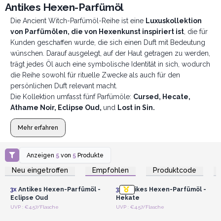
Antikes Hexen-Parfümöl
Die Ancient Witch-Parfümöl-Reihe ist eine
Luxuskollektion
von Parfümölen, die von Hexenkunst inspiriert ist
, die für
Kunden geschaffen wurde, die sich einen Duft mit Bedeutung
wünschen. Darauf ausgelegt, auf der Haut getragen zu werden,
trägt jedes Öl auch eine symbolische Identität in sich, wodurch
die Reihe sowohl für rituelle Zwecke als auch für den
persönlichen Duft relevant macht.
Die Kollektion umfasst fünf Parfümöle:
Cursed, Hecate,
Athame Noir, Eclipse Oud,
und
Lost in Sin.
Mehr erfahren
Anzeigen
5
von
5
Produkte
Anmelden oder
Anmelden oder
Registrieren für
Registrieren für
Neu eingetroffen
Empfohlen
Produktcode
Großhandelspreise
Großhandelspreise
3x
Antikes Hexen-Parfümöl -
3x
Antikes Hexen-Parfümöl -
Eclipse Oud
Hekate
Anmelden oder
Anmelden oder
UVP : €4.57/Flasche
UVP : €4.57/Flasche
Registrieren für
Registrieren für
Großhandelspreise
Großhandelspreise