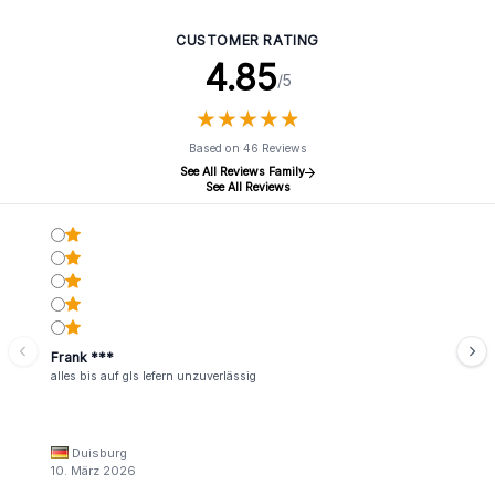
CUSTOMER RATING
4.85
/5
★
★
★
★
★
★
★
★
★
★
Based on 46 Reviews
See All Reviews Family
See All Reviews
Frank ***
alles bis auf gls lefern unzuverlässig
Duisburg
10. März 2026