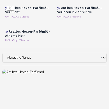
3x
Antikes Hexen-Parfümöl -
3x
Antikes Hexen-Parfümöl –
Verflucht
Verloren in der Sünde
Anmelden oder
UVP : €4.57/Bündel
UVP : €4.57/Flasche
Registrieren für
Großhandelspreise
3x
Uraltes Hexen-Parfümöl -
Atheme Noir
UVP : €4.57/Flasche