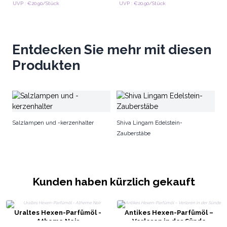
UVP : €20.90/Stück
UVP : €20.90/Stück
Entdecken Sie mehr mit diesen
Produkten
Ho
Salzlampen und -kerzenhalter
Shiva Lingam Edelstein-
Zauberstäbe
Kunden haben kürzlich gekauft
Uraltes Hexen-Parfümöl -
Antikes Hexen-Parfümöl –
Atheme Noir
Verloren in der Sünde