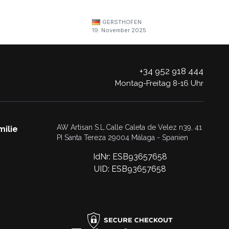
GERSTHOFEN
19. November 2025
+34 952 918 444
Montag-Freitag 8-16 Uhr
AW Artisan S.L.Calle Caleta de Velez n39, 41
milie
PI Santa Tereza 29004 Málaga - Spanien
IdNr: ESB93657658
UID: ESB93657658