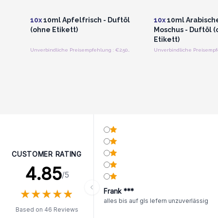
für Großhandelspreise
für Großhandels
10x
10ml Apfelfrisch - Duftöl
10x
10ml Arabisch
(ohne Etikett)
Moschus - Duftöl 
Etikett)
Unverbindliche Preisempfehlung : €2.50/Flasche
CUSTOMER RATING
4.85
/5
★
★
★
★
★
★
★
★
★
★
Frank ***
alles bis auf gls lefern unzuverlässig
Based on 46 Reviews