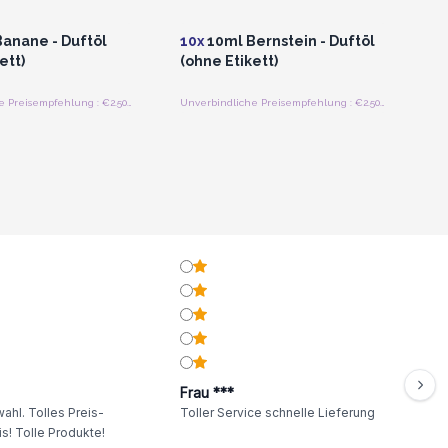
roßhandelspreise
für Großhandelspreise
anane - Duftöl
10x
10ml Bernstein - Duftöl
ett)
(ohne Etikett)
Unverbindliche Preisempfehlung : €2.50/Flasche
Unverbindliche Preisempfehlung : €2.50/Flasche
Frau ***
ahl. Tolles Preis-
Toller Service schnelle Lieferung
s! Tolle Produkte!