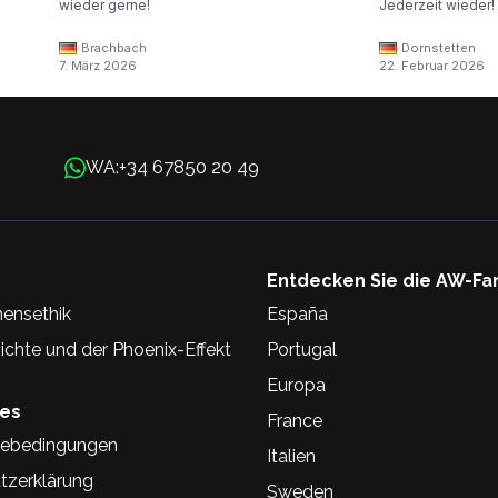
wieder gerne!
Jederzeit wieder!
Brachbach
Dornstetten
7. März 2026
22. Februar 2026
+34 67850 20 49
WA:
Entdecken Sie die AW-Fa
ensethik
España
chte und der Phoenix-Effekt
Portugal
Europa
hes
France
ebedingungen
Italien
tzerklärung
Sweden