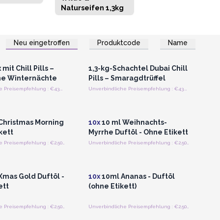
Naturseifen 1,3kg
Neu eingetroffen
Produktcode
Name
n oder Registrieren
Anmelden oder Registrieren
roßhandelspreise
für Großhandelspreise
mit Chill Pills –
1,3-kg-Schachtel Dubai Chill
he Winternächte
Pills – Smaragdtrüffel
Unverbindliche Preisempfehlung : €43.75/Stuck
Unverbindliche Preisempfehlung : €43.75/Stück
n oder Registrieren
Anmelden oder Registrieren
roßhandelspreise
für Großhandelspreise
Christmas Morning
10x
10 ml Weihnachts-
kett
Myrrhe Duftöl - Ohne Etikett
Unverbindliche Preisempfehlung : €2.50/Stück
Unverbindliche Preisempfehlung : €2.50/Stück
n oder Registrieren
Anmelden oder Registrieren
roßhandelspreise
für Großhandelspreise
Xmas Gold Duftöl -
10x
10ml Ananas - Duftöl
ett
(ohne Etikett)
Unverbindliche Preisempfehlung : €2.50/Stück
Unverbindliche Preisempfehlung : €2.50/Flasche
n oder Registrieren
Anmelden oder Registrieren