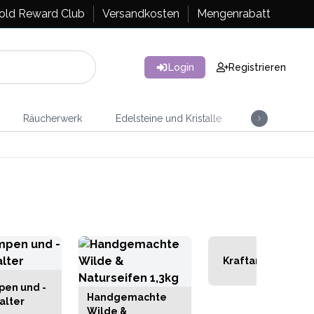
old Reward Club
Versandkosten
Mengenrabatt
Login
Registrieren
Räucherwerk
Edelsteine und Kristalle
Artisan Tee
Kraftarmbänder
pen und -
Handgemachte
alter
Wilde &