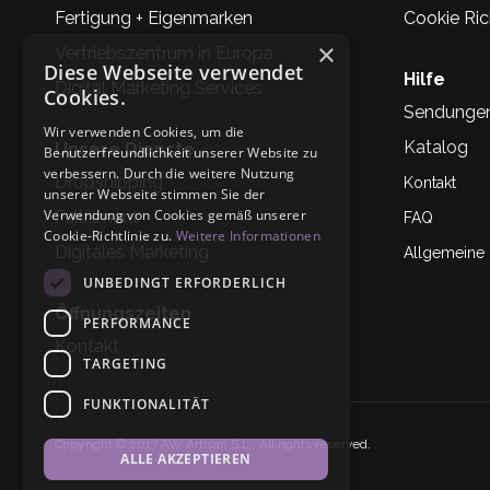
Fertigung + Eigenmarken
Cookie Rich
×
Vertriebszentrum in Europa
Diese Webseite verwendet
Hilfe
Digital Marketing Services
Cookies.
Sendunge
Wir verwenden Cookies, um die
Katalog
Unsere Dienste
Benutzerfreundlichkeit unserer Website zu
verbessern. Durch die weitere Nutzung
Dropshipping
Kontakt
unserer Webseite stimmen Sie der
Verwendung von Cookies gemäß unserer
Fullfilment
FAQ
Cookie-Richtlinie zu.
Weitere Informationen
Digitales Marketing
Allgemeine
UNBEDINGT ERFORDERLICH
Öffnungszeiten
PERFORMANCE
Kontakt
TARGETING
FUNKTIONALITÄT
Copyright © 2017 AW Artisan S.L,. All rights reserved.
ALLE AKZEPTIEREN