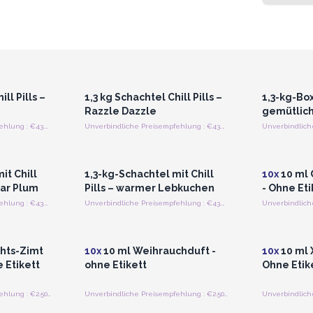
strieren
Anmelden oder Registrieren
Anmelde
preise
für Großhandelspreise
für G
ll Pills –
1,3 kg Schachtel Chill Pills –
1,3-kg-Box 
Razzle Dazzle
gemütlic
Unverbindliche Preisempfehlung : €43.75/Stück
Unverbindliche Preisempfehlung : €43.75/Stück
strieren
Anmelden oder Registrieren
Anmelde
preise
für Großhandelspreise
für G
it Chill
1,3-kg-Schachtel mit Chill
10x
10 ml 
gar Plum
Pills – warmer Lebkuchen
- Ohne Eti
Unverbindliche Preisempfehlung : €43.75/Stuck
Unverbindliche Preisempfehlung : €43.75/Stuck
strieren
Anmelden oder Registrieren
Anmelde
preise
für Großhandelspreise
für G
hts-Zimt
10x
10 ml Weihrauchduft -
10x
10 ml 
 Etikett
ohne Etikett
Ohne Etik
Unverbindliche Preisempfehlung : €2.50/Stück
Unverbindliche Preisempfehlung : €2.50/Stück
strieren
Anmelden oder Registrieren
Anmelde