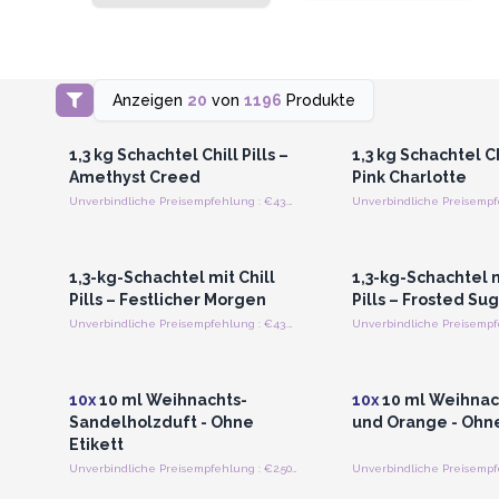
Anzeigen
20
von
1196
Produkte
Anmelden oder Registrieren
Anmelden oder Regi
für Großhandelspreise
für Großhandels
1,3 kg Schachtel Chill Pills –
1,3 kg Schachtel Chi
Amethyst Creed
Pink Charlotte
Unverbindliche Preisempfehlung : €43.75/Stück
Anmelden oder Registrieren
Anmelden oder Regi
für Großhandelspreise
für Großhandels
1,3-kg-Schachtel mit Chill
1,3-kg-Schachtel m
Pills – Festlicher Morgen
Pills – Frosted Su
Unverbindliche Preisempfehlung : €43.75/Stuck
Anmelden oder Registrieren
Anmelden oder Regi
für Großhandelspreise
für Großhandels
10x
10 ml Weihnachts-
10x
10 ml Weihnac
Sandelholzduft - Ohne
und Orange - Ohne
Etikett
Unverbindliche Preisempfehlung : €2.50/Stück
Anmelden oder Registrieren
Anmelden oder Regi