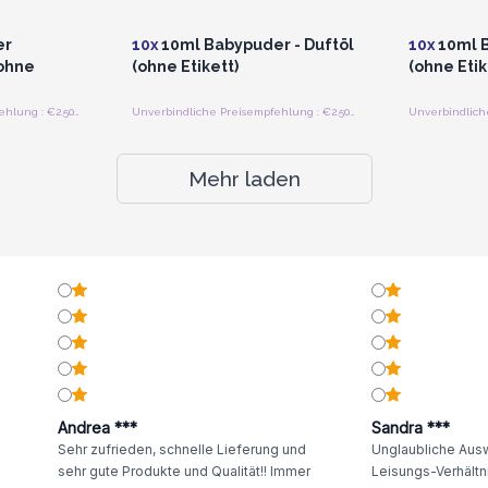
preise
für Großhandelspreise
für G
er
10x
10ml Babypuder - Duftöl
10x
10ml B
(ohne
(ohne Etikett)
(ohne Etik
Unverbindliche Preisempfehlung : €2.50/Flasche
Unverbindliche Preisempfehlung : €2.50/Flasche
Mehr laden
Andrea ***
Sandra ***
Sehr zufrieden, schnelle Lieferung und
Unglaubliche Ausw
sehr gute Produkte und Qualität!! Immer
Leisungs-Verhältni